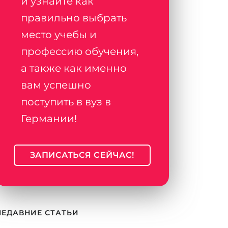
и узнайте как
правильно выбрать
место учебы и
профессию обучения,
а также как именно
вам успешно
поступить в вуз в
Германии!
ЗАПИСАТЬСЯ СЕЙЧАС!
НЕДАВНИЕ СТАТЬИ