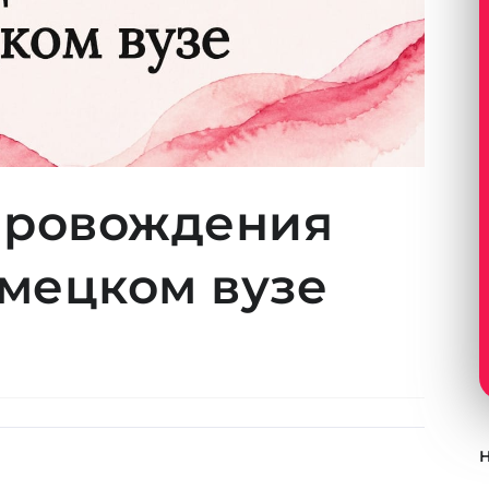
провождения
емецком вузе