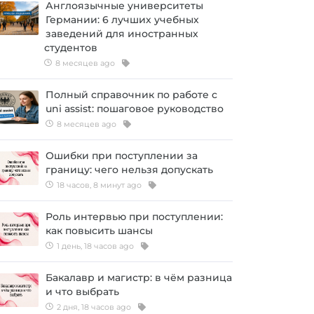
Англоязычные университеты
Германии: 6 лучших учебных
заведений для иностранных
студентов
8 месяцев ago
Полный справочник по работе с
uni assist: пошаговое руководство
8 месяцев ago
Ошибки при поступлении за
границу: чего нельзя допускать
18 часов, 8 минут ago
Роль интервью при поступлении:
как повысить шансы
1 день, 18 часов ago
Бакалавр и магистр: в чём разница
и что выбрать
2 дня, 18 часов ago