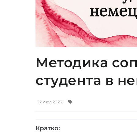
Методика со
студента в н
02 Июл 2026
Кратко: