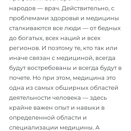
Города
народов — врач. Действительно, с
ПОСТУПАЕМ НА...
ПРОФЕССИИ
проблемами здоровья и медицины
Медицина
Профессии
сталкиваются все люди — от бедных
Инженерия
Специальности
до богатых, всех наций и всех
Физика
Примеры вакансий
регионов. И поэтому те, кто так или
Менеджмент
иначе связан с медициной, всегда
КАРЬЕРНОЕ ОРИЕНТИРОВАНИЕ
Другая специальность
будут востребованы и всегда будут в
ПОСТУПАЕМ ИЗ...
Тест Голланда
почете. Но при этом, медицина это
Россия
одна из самых обширных областей
Тест Карта Интересов
Украина
деятельности человека — здесь
Тест RIASEC
крайне важен опыт и навыки в
Казахстан
Успех
на
определенной области и
Азербайджан
100%
специализации медицины. А
Армения