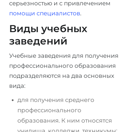
серьезностью и с привлечением
Беларусь
Наши студенты успешно поступают в
помощи специалистов
.
Другая страна
КОНСУЛЬТАЦИЯ!
Виды учебных
ЗАПИСАТЬСЯ НА КОНСУЛЬТАЦИЮ
заведений
Учебные заведения для получения
профессионального образования
подразделяются на два основных
вида:
для получения среднего
профессионального
образования. К ним относятся
училища, колледжи, техникумы;