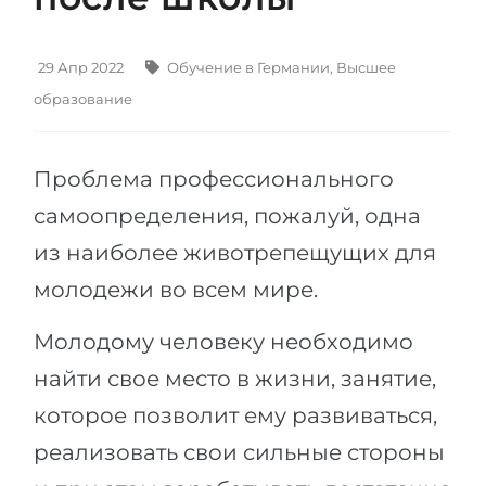
Штудиенколлег
Языковая виза
Бакалавриат
ШТУДИЕНКОЛЛЕГ
29 Апр 2022
Обучение в Германии
,
Высшее
Магистратура
Штудиенколлеги
образование
Второе Высшее
Курсы штудиенколлег
ПОСТУПАЕМ ПОСЛЕ...
Проблема профессионального
Freshman / Foundation
Школы 11 классов
самоопределения, пожалуй, одна
Подготовка к вузу
из наиболее животрепещущих для
Школы 12 классов (NIS)
Подготовка к штудиенколлег
молодежи во всем мире.
Колледжа
Специальные курсы
IB-Diploma
Математика
Молодому человеку необходимо
1 курса
Портфолио
найти свое место в жизни, занятие,
2-3 курса
которое позволит ему развиваться,
ГЕОГРАФИЯ
Бакалавриата
реализовать свои сильные стороны
Земли
Магистратуры