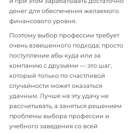
и при этом зарабатывать достаточно
Города
денег для обеспечения желаемого
ПОСТУПАЕМ НА...
ПРОФЕССИИ
финансового уровня.
Медицина
Профессии
Инженерия
Поэтому выбор профессии требует
Специальности
Физика
очень взвешенного подхода; просто
Примеры вакансий
Менеджмент
поступление абы куда или за
КАРЬЕРНОЕ ОРИЕНТИРОВАНИЕ
компанию с друзьями — это шаг,
Другая специальность
который только по счастливой
ПОСТУПАЕМ ИЗ...
Тест Голланда
случайности может оказаться
Россия
Тест Карта Интересов
удачным. Лучше на эту удачу не
Украина
Тест RIASEC
рассчитывать, а заняться решением
Казахстан
Успех
на
проблемы выбора профессии и
Азербайджан
100%
учебного заведения со всей
Армения