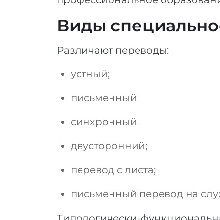
профессиональное образовани
Виды специально
Различают переводы:
устный;
письменный;
синхронный;
двусторонний;
перевод с листа;
письменный перевод на слух
Типологически-функциональна