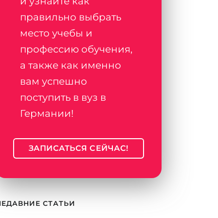
и узнайте как
правильно выбрать
место учебы и
профессию обучения,
а также как именно
вам успешно
поступить в вуз в
Германии!
ЗАПИСАТЬСЯ СЕЙЧАС!
НЕДАВНИЕ СТАТЬИ