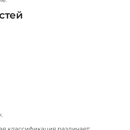
е.
стей
.
я классификация различает: