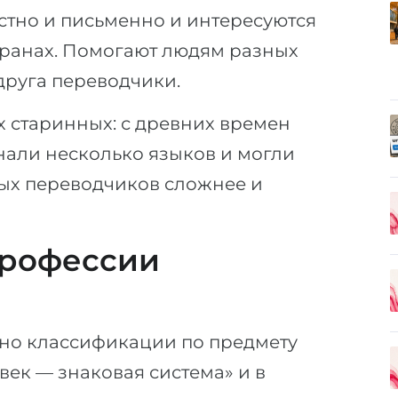
тно и письменно и интересуются
странах. Помогают людям разных
друга переводчики.
х старинных: с древних времен
нали несколько языков и могли
ых переводчиков сложнее и
профессии
сно классификации по предмету
овек — знаковая система» и в