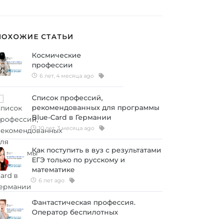
ПОХОЖИЕ СТАТЬИ
Космические
профессии
6 лет, 4 месяца ago
Список профессий,
рекомендованных для программы
Blue-Card в Германии
10 лет, 3 месяца ago
Как поступить в вуз с результатами
ЕГЭ только по русскому и
математике
6 лет ago
Фантастическая профессия.
Оператор беспилотных