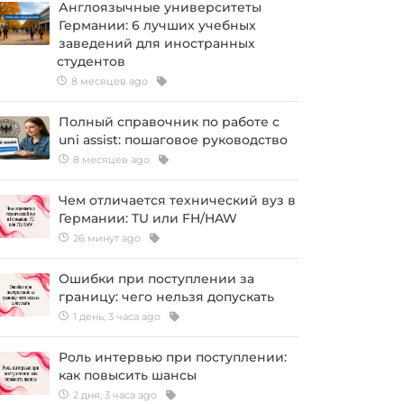
Англоязычные университеты
Германии: 6 лучших учебных
заведений для иностранных
студентов
8 месяцев ago
Полный справочник по работе с
uni assist: пошаговое руководство
8 месяцев ago
Чем отличается технический вуз в
Германии: TU или FH/HAW
26 минут ago
Ошибки при поступлении за
границу: чего нельзя допускать
1 день, 3 часа ago
Роль интервью при поступлении:
как повысить шансы
2 дня, 3 часа ago