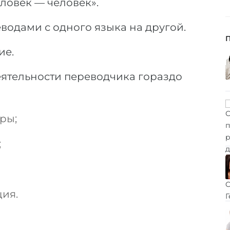
еловек — человек».
одами с одного языка на другой.
ие.
ятельности переводчика гораздо
ры;
;
ия.