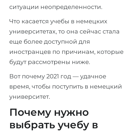
Города
ситуации неопределенности.
ПОСТУПАЕМ НА...
ПРОФЕССИИ
Что касается учебы в немецких
Медицина
Профессии
университетах, то она сейчас стала
Инженерия
Специальности
еще более доступной для
Физика
Примеры вакансий
иностранцев по причинам, которые
Менеджмент
будут рассмотрены ниже.
КАРЬЕРНОЕ ОРИЕНТИРОВАНИЕ
Другая специальность
Вот почему 2021 год — удачное
ПОСТУПАЕМ ИЗ...
Тест Голланда
время, чтобы поступить в немецкий
Россия
Тест Карта Интересов
университет.
Украина
Тест RIASEC
Почему нужно
Казахстан
Успех
на
Азербайджан
выбрать учебу в
100%
Армения