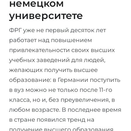
немецком
Беларусь
Наши студенты успешно поступают в
университете
Другая страна
КОНСУЛЬТАЦИЯ!
ФРГ уже не первый десяток лет
ЗАПИСАТЬСЯ НА КОНСУЛЬТАЦИЮ
работает над повышением
привлекательности своих высших
учебных заведений для людей,
желающих получить высшее
образование: в Германии поступить
в вуз можно не только после 11-го
класса, но и, без преувеличения, в
любом возрасте. В последнее время
в стране появился тренд на
получение высшего образования