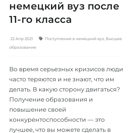
немецкий вуз после
Штудиенколлег
Языковая виза
Бакалавриат
11-го класса
ШТУДИЕНКОЛЛЕГ
Магистратура
Штудиенколлеги
Второе Высшее
Курсы штудиенколлег
22 Апр 2021
Поступление в немецкий вуз
,
Высшее
ПОСТУПАЕМ ПОСЛЕ...
образование
Freshman / Foundation
Школы 11 классов
Подготовка к вузу
Во время серьезных кризисов люди
Школы 12 классов (NIS)
Подготовка к штудиенколлег
часто теряются и не знают, что им
Колледжа
Специальные курсы
делать. В какую сторону двигаться?
IB-Diploma
Математика
Получение образования и
1 курса
Портфолио
повышение своей
2-3 курса
ГЕОГРАФИЯ
конкурентоспособности — это
Бакалавриата
Земли
лучшее, что вы можете сделать в
Магистратуры