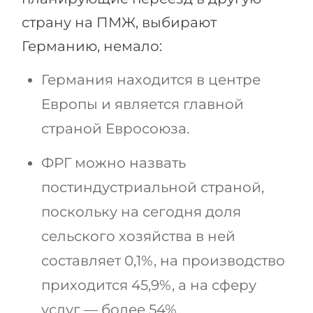
Города
страну на ПМЖ, выбирают
ПОСТУПАЕМ НА...
ПРОФЕССИИ
Германию, немало:
Медицина
Профессии
Инженерия
Германия находится в центре
Специальности
Физика
Европы и является главной
Примеры вакансий
страной Евросоюза.
Менеджмент
КАРЬЕРНОЕ ОРИЕНТИРОВАНИЕ
Другая специальность
ФРГ можно назвать
ПОСТУПАЕМ ИЗ...
Тест Голланда
постиндустриальной страной,
Россия
Тест Карта Интересов
поскольку на сегодня доля
Украина
Тест RIASEC
сельского хозяйства в ней
Казахстан
Успех
на
составляет 0,1%, на производство
Азербайджан
100%
приходится 45,9%, а на сферу
Армения
услуг — более 54%.