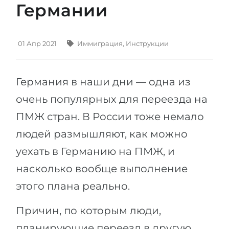
Германии
Штудиенколлег
Языковая виза
Бакалавриат
ШТУДИЕНКОЛЛЕГ
Магистратура
01 Апр 2021
Иммиграция
,
Инструкции
Штудиенколлеги
Второе Высшее
Курсы штудиенколлег
Германия в наши дни — одна из
ПОСТУПАЕМ ПОСЛЕ...
Freshman / Foundation
очень популярных для переезда на
Школы 11 классов
Подготовка к вузу
ПМЖ стран. В России тоже немало
Школы 12 классов (NIS)
Подготовка к штудиенколлег
людей размышляют, как можно
Колледжа
Специальные курсы
уехать в Германию на ПМЖ, и
IB-Diploma
Математика
насколько вообще выполнение
1 курса
Портфолио
этого плана реально.
2-3 курса
ГЕОГРАФИЯ
Причин, по которым люди,
Бакалавриата
Земли
планирующие переезд в другую
Магистратуры