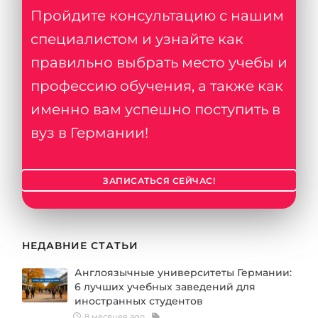
Пройдите консультацию с нашим
специалистом и узнайте как
правильно выбрать место учебы и
профессию обучения, а также как
именно вам успешно поступить в
вуз в Германии!
ЗАПИСАТЬСЯ СЕЙЧАС!
НЕДАВНИЕ СТАТЬИ
Англоязычные университеты Германии:
6 лучших учебных заведений для
иностранных студентов
8 месяцев ago