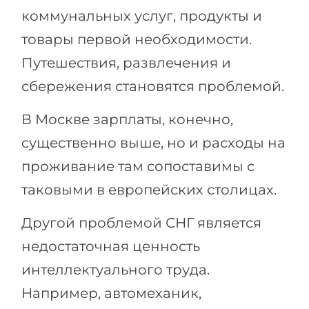
Города
коммунальных услуг, продукты и
ПОСТУПАЕМ НА...
ПРОФЕССИИ
товары первой необходимости.
Медицина
Профессии
Путешествия, развлечения и
Инженерия
Специальности
сбережения становятся проблемой.
Физика
Примеры вакансий
В Москве зарплаты, конечно,
Менеджмент
существенно выше, но и расходы на
КАРЬЕРНОЕ ОРИЕНТИРОВАНИЕ
Другая специальность
проживание там сопоставимы с
ПОСТУПАЕМ ИЗ...
Тест Голланда
таковыми в европейских столицах.
Россия
Тест Карта Интересов
Другой проблемой СНГ является
Украина
Тест RIASEC
недостаточная ценность
Казахстан
Успех
на
интеллектуального труда.
Азербайджан
100%
Например, автомеханик,
Армения