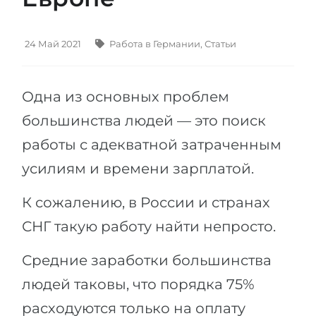
Штудиенколлег
Языковая виза
Бакалавриат
ШТУДИЕНКОЛЛЕГ
24 Май 2021
Работа в Германии
,
Статьи
Магистратура
Штудиенколлеги
Второе Высшее
Курсы штудиенколлег
Одна из основных проблем
ПОСТУПАЕМ ПОСЛЕ...
Freshman / Foundation
большинства людей — это поиск
Школы 11 классов
Подготовка к вузу
работы с адекватной затраченным
Школы 12 классов (NIS)
Подготовка к штудиенколлег
усилиям и времени зарплатой.
Колледжа
Специальные курсы
К сожалению, в России и странах
IB-Diploma
Математика
СНГ такую работу найти непросто.
1 курса
Портфолио
Средние заработки большинства
2-3 курса
ГЕОГРАФИЯ
людей таковы, что порядка 75%
Бакалавриата
Земли
расходуются только на оплату
Магистратуры