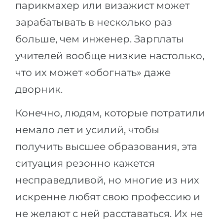
парикмахер или визажист может
Беларусь
Наши студенты успешно поступают в
зарабатывать в несколько раз
Другая страна
больше, чем инженер. Зарплаты
КОНСУЛЬТАЦИЯ!
ЗАПИСАТЬСЯ НА КОНСУЛЬТАЦИЮ
учителей вообще низкие настолько,
что их может «обогнать» даже
дворник.
Конечно, людям, которые потратили
немало лет и усилий, чтобы
получить высшее образования, эта
ситуация резонно кажется
несправедливой, но многие из них
искренне любят свою профессию и
не желают с ней расставаться. Их не