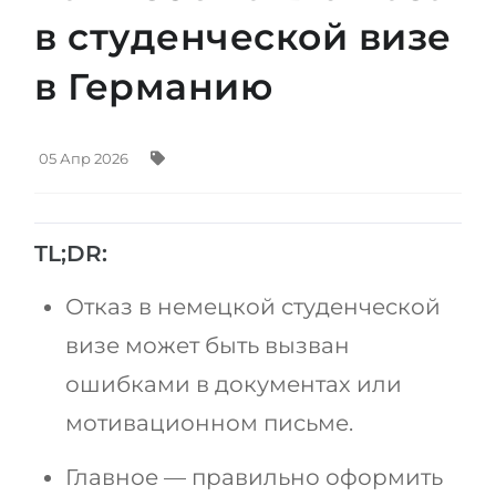
Штудиенколлег
Языковая виза
в студенческой визе
Бакалавриат
ШТУДИЕНКОЛЛЕГ
в Германию
Магистратура
Штудиенколлеги
Второе Высшее
Курсы штудиенколлег
05 Апр 2026
ПОСТУПАЕМ ПОСЛЕ...
Freshman / Foundation
Школы 11 классов
Подготовка к вузу
TL;DR:
Школы 12 классов (NIS)
Подготовка к штудиенколлег
Колледжа
Специальные курсы
Отказ в немецкой студенческой
IB-Diploma
Математика
визе может быть вызван
1 курса
Портфолио
ошибками в документах или
2-3 курса
мотивационном письме.
ГЕОГРАФИЯ
Бакалавриата
Земли
Главное — правильно оформить
Магистратуры