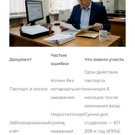
Частые
Документ
Что важно учесть
ошибки
Срок действия
Копии без
паспорта
Паспорт и копии
нотариального
минимум 6
заверения
месяцев после
окончания визы
Недостаточная
Сумма для
Заблокированный
сумма,
студентов — €11
счёт
неверный
208 в год (€934/