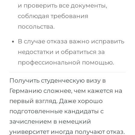
Города
и проверить все документы,
ПОСТУПАЕМ НА...
ПРОФЕССИИ
соблюдая требования
Медицина
Профессии
посольства.
Инженерия
Специальности
В случае отказа важно исправить
Физика
Примеры вакансий
недостатки и обратиться за
Менеджмент
профессиональной помощью.
КАРЬЕРНОЕ ОРИЕНТИРОВАНИЕ
Другая специальность
ПОСТУПАЕМ ИЗ...
Тест Голланда
Получить студенческую визу в
Россия
Тест Карта Интересов
Германию сложнее, чем кажется на
Украина
первый взгляд. Даже хорошо
Тест RIASEC
Казахстан
подготовленные кандидаты с
Успех
на
зачислением в немецкий
Азербайджан
100%
университет иногда получают отказ.
Армения