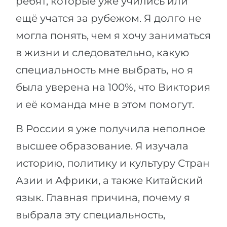
ребят, которые уже учились или
Беларусь
ещё учатся за рубежом. Я долго не
Наши студенты успешно поступают в
Другая страна
могла понять, чем я хочу заниматься
КОНСУЛЬТАЦИЯ!
в жизни и следовательно, какую
ЗАПИСАТЬСЯ НА КОНСУЛЬТАЦИЮ
специальность мне выбрать, но я
была уверена на 100%, что Виктория
и её команда мне в этом помогут.
В России я уже получила неполное
высшее образование. Я изучала
историю, политику и культуру Стран
Азии и Африки, а также Китайский
язык. Главная причина, почему я
выбрала эту специальность,