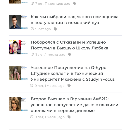
7 лет, 11 месяцев ago
Как мы выбрали надежного помощника
в поступлении в немецкий вуз
9 лет ago
Поборолся с Отказами и Успешно
Поступил в Высшую Школу Любека
9 лет, 1 месяц ago
Успешное Поступление на G-Курс
Штудиенколлег и в Технический
Университет Мюнхена с StudyInFocus
9 лет, 1 месяц ago
Второе Высшее в Германии &#8212;
успешное поступление даже с плохими
оценками в первом дипломе
9 лет, 1 месяц ago