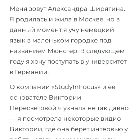
Города
Меня зовут Александра Ширягина.
ПОСТУПАЕМ НА...
ПРОФЕССИИ
Я родилась и жила в Москве, но в
Медицина
Профессии
данный момент я учу немецкий
Инженерия
Специальности
язык в маленьком городке под
Физика
Примеры вакансий
названием Мюнстер. В следующем
Менеджмент
году я хочу поступать в университет
КАРЬЕРНОЕ ОРИЕНТИРОВАНИЕ
Другая специальность
в Германии.
ПОСТУПАЕМ ИЗ...
Тест Голланда
О компании «StudyInFocus» и ее
Россия
Тест Карта Интересов
основателе Виктории
Украина
Тест RIASEC
Пересветовой я узнала не так давно
Казахстан
Успех
на
— я посмотрела некоторые видио
Азербайджан
100%
Виктории, где она берет интервью у
Армения