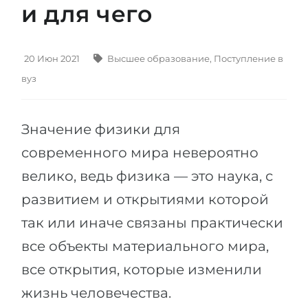
и для чего
Штудиенколлег
Языковая виза
Бакалавриат
ШТУДИЕНКОЛЛЕГ
Магистратура
20 Июн 2021
Высшее образование
,
Поступление в
Штудиенколлеги
вуз
Второе Высшее
Курсы штудиенколлег
ПОСТУПАЕМ ПОСЛЕ...
Freshman / Foundation
Значение физики для
Школы 11 классов
Подготовка к вузу
современного мира невероятно
Школы 12 классов (NIS)
Подготовка к штудиенколлег
велико, ведь физика — это наука, с
Колледжа
Специальные курсы
развитием и открытиями которой
IB-Diploma
Математика
так или иначе связаны практически
1 курса
Портфолио
все объекты материального мира,
2-3 курса
ГЕОГРАФИЯ
все открытия, которые изменили
Бакалавриата
Земли
жизнь человечества.
Магистратуры