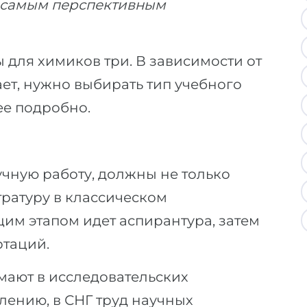
 самым перспективным
для химиков три. В зависимости от
ает, нужно выбирать тип учебного
ее подробно.
учную работу, должны не только
тратуру в классическом
им этапом идет аспирантура, затем
ртаций.
мают в исследовательских
лению, в СНГ труд научных