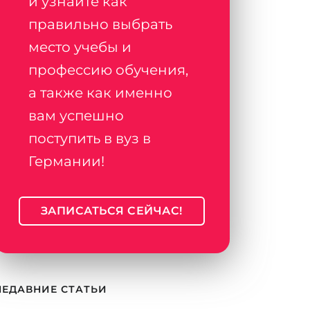
и узнайте как
правильно выбрать
место учебы и
профессию обучения,
а также как именно
вам успешно
поступить в вуз в
Германии!
ЗАПИСАТЬСЯ СЕЙЧАС!
НЕДАВНИЕ СТАТЬИ