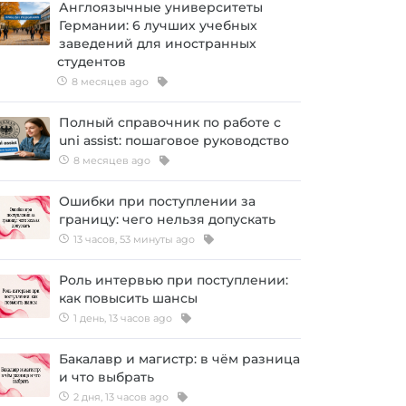
Англоязычные университеты
Германии: 6 лучших учебных
заведений для иностранных
студентов
8 месяцев ago
Полный справочник по работе с
uni assist: пошаговое руководство
8 месяцев ago
Ошибки при поступлении за
границу: чего нельзя допускать
13 часов, 53 минуты ago
Роль интервью при поступлении:
как повысить шансы
1 день, 13 часов ago
Бакалавр и магистр: в чём разница
и что выбрать
2 дня, 13 часов ago