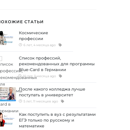
ПОХОЖИЕ СТАТЬИ
Космические
профессии
6 лет, 4 месяца ago
Список профессий,
рекомендованных для программы
Blue-Card в Германии
10 лет, 3 месяца ago
После какого колледжа лучше
поступать в университет
5 лет, 11 месяцев ago
Как поступить в вуз с результатами
ЕГЭ только по русскому и
математике