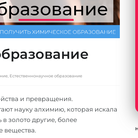
образование
ание
,
Естественнонаучное образование
ойства и превращения.
ают науку алхимию, которая искала
ь в золото другие, более
 вещества.