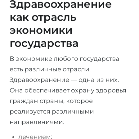
Здравоохранение
Города
ПОСТУПАЕМ НА...
как отрасль
ПРОФЕССИИ
Медицина
Профессии
экономики
Инженерия
Специальности
государства
Физика
Примеры вакансий
Менеджмент
В экономике любого государства
КАРЬЕРНОЕ ОРИЕНТИРОВАНИЕ
Другая специальность
есть различные отрасли.
Здравоохранение — одна из них.
ПОСТУПАЕМ ИЗ...
Тест Голланда
Она обеспечивает охрану здоровья
Россия
Тест Карта Интересов
граждан страны, которое
Украина
Тест RIASEC
реализуется различными
Казахстан
Успех
на
направлениями:
Азербайджан
100%
Армения
лечением;