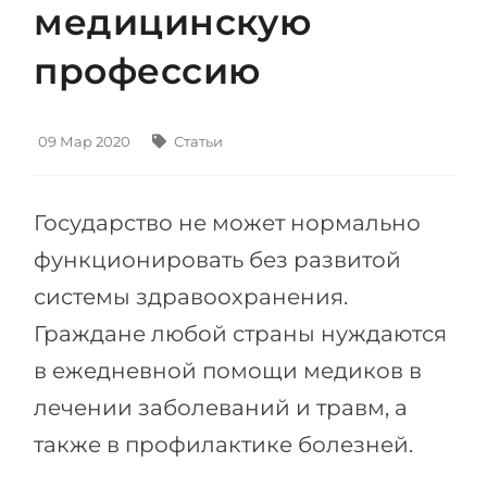
медицинскую
Штудиенколлег
Языковая виза
Бакалавриат
профессию
ШТУДИЕНКОЛЛЕГ
Магистратура
Штудиенколлеги
Второе Высшее
Курсы штудиенколлег
09 Мар 2020
Статьи
ПОСТУПАЕМ ПОСЛЕ...
Freshman / Foundation
Школы 11 классов
Подготовка к вузу
Государство не может нормально
Школы 12 классов (NIS)
Подготовка к штудиенколлег
функционировать без развитой
Колледжа
системы здравоохранения.
Специальные курсы
IB-Diploma
Граждане любой страны нуждаются
Математика
в ежедневной помощи медиков в
1 курса
Портфолио
лечении заболеваний и травм, а
2-3 курса
ГЕОГРАФИЯ
также в профилактике болезней.
Бакалавриата
Земли
Магистратуры