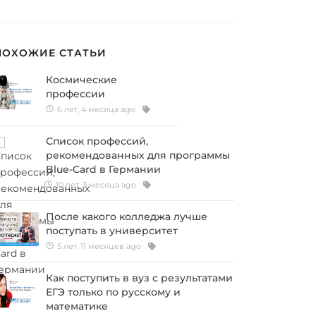
ПОХОЖИЕ СТАТЬИ
Космические
профессии
6 лет, 4 месяца ago
Список профессий,
рекомендованных для программы
Blue-Card в Германии
10 лет, 3 месяца ago
После какого колледжа лучше
поступать в университет
5 лет, 11 месяцев ago
Как поступить в вуз с результатами
ЕГЭ только по русскому и
математике