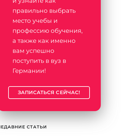
и узнайте как
правильно выбрать
место учебы и
профессию обучения,
а также как именно
вам успешно
поступить в вуз в
Германии!
ЗАПИСАТЬСЯ СЕЙЧАС!
НЕДАВНИЕ СТАТЬИ