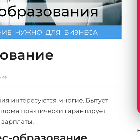
зование
ние
ия интересуются многие. Бытует
иплома практически гарантирует
 зарплаты.
ес-образование