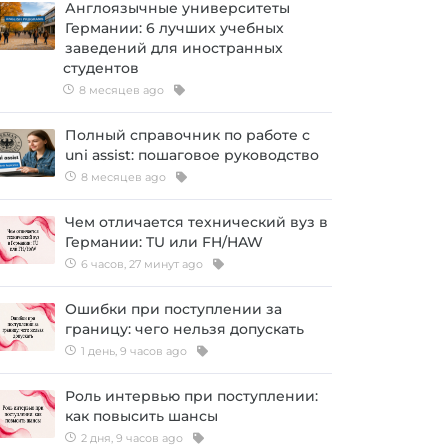
Англоязычные университеты
Германии: 6 лучших учебных
заведений для иностранных
студентов
8 месяцев ago
Полный справочник по работе с
uni assist: пошаговое руководство
8 месяцев ago
Чем отличается технический вуз в
Германии: TU или FH/HAW
6 часов, 27 минут ago
Ошибки при поступлении за
границу: чего нельзя допускать
1 день, 9 часов ago
Роль интервью при поступлении:
как повысить шансы
2 дня, 9 часов ago