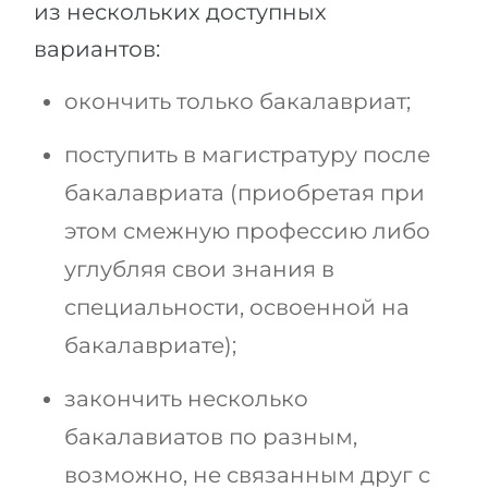
из нескольких доступных
Беларусь
Наши студенты успешно поступают в
вариантов:
Другая страна
КОНСУЛЬТАЦИЯ!
окончить только бакалавриат;
ЗАПИСАТЬСЯ НА КОНСУЛЬТАЦИЮ
поступить в магистратуру после
бакалавриата (приобретая при
этом смежную профессию либо
углубляя свои знания в
специальности, освоенной на
бакалавриате);
закончить несколько
бакалавиатов по разным,
возможно, не связанным друг с