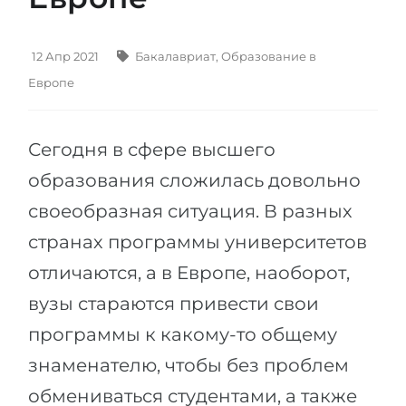
Штудиенколлег
Языковая виза
Бакалавриат
ШТУДИЕНКОЛЛЕГ
12 Апр 2021
Бакалавриат
,
Образование в
Магистратура
Штудиенколлеги
Европе
Второе Высшее
Курсы штудиенколлег
ПОСТУПАЕМ ПОСЛЕ...
Сегодня в сфере высшего
Freshman / Foundation
Школы 11 классов
образования сложилась довольно
Подготовка к вузу
своеобразная ситуация. В разных
Школы 12 классов (NIS)
Подготовка к штудиенколлег
странах программы университетов
Колледжа
Специальные курсы
отличаются, а в Европе, наоборот,
IB-Diploma
Математика
вузы стараются привести свои
1 курса
Портфолио
программы к какому-то общему
2-3 курса
ГЕОГРАФИЯ
знаменателю, чтобы без проблем
Бакалавриата
Земли
обмениваться студентами, а также
Магистратуры