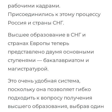
Города
рабочими кадрами.
ПОСТУПАЕМ НА...
ПРОФЕССИИ
Присоединились к этому процессу
Медицина
Профессии
Россия и страны СНГ.
Инженерия
Специальности
Высшее образование в СНГ и
Физика
Примеры вакансий
странах Европы теперь
Менеджмент
представлено двумя основными
КАРЬЕРНОЕ ОРИЕНТИРОВАНИЕ
Другая специальность
ступенями — бакалавриатом и
ПОСТУПАЕМ ИЗ...
Тест Голланда
магистратурой.
Россия
Тест Карта Интересов
Это очень удобная система,
Украина
Тест RIASEC
поскольку она позволяет гибко
Казахстан
Успех
на
подходить к вопросу получения
Азербайджан
100%
высшего образования, выбрав один
Армения