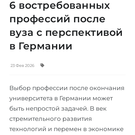
6 востребованных
Штудиенколлег
Языковая виза
Бакалавриат
профессий после
ШТУДИЕНКОЛЛЕГ
Магистратура
Штудиенколлеги
вуза с перспективой
Второе Высшее
Курсы штудиенколлег
в Германии
ПОСТУПАЕМ ПОСЛЕ...
Freshman / Foundation
Школы 11 классов
Подготовка к вузу
23 Фев 2026
Школы 12 классов (NIS)
Подготовка к штудиенколлег
Колледжа
Специальные курсы
Выбор профессии после окончания
IB-Diploma
Математика
университета в Германии может
1 курса
Портфолио
быть непростой задачей. В век
2-3 курса
ГЕОГРАФИЯ
стремительного развития
Бакалавриата
Земли
технологий и перемен в экономике
Магистратуры