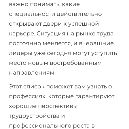
Города
важно понимать, какие
ПОСТУПАЕМ НА...
специальности действительно
ПРОФЕССИИ
Медицина
открывают двери к успешной
Профессии
Инженерия
карьере. Ситуация на рынке труда
Специальности
Физика
постоянно меняется, и вчерашние
Примеры вакансий
лидеры уже сегодня могут уступить
Менеджмент
КАРЬЕРНОЕ ОРИЕНТИРОВАНИЕ
место новым востребованным
Другая специальность
направлениям.
ПОСТУПАЕМ ИЗ...
Тест Голланда
Россия
Этот список поможет вам узнать о
Тест Карта Интересов
Украина
профессиях, которые гарантируют
Тест RIASEC
хорошие перспективы
Казахстан
Успех
на
трудоустройства и
Азербайджан
100%
профессионального роста в
Армения