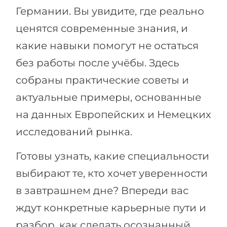
Германии. Вы увидите, где реально
Беларусь
Наши студенты успешно поступают в
ценятся современные знания, и
Другая страна
КОНСУЛЬТАЦИЯ!
какие навыки помогут не остаться
ЗАПИСАТЬСЯ НА КОНСУЛЬТАЦИЮ
без работы после учёбы. Здесь
собраны практические советы и
актуальные примеры, основанные
на данных Европейских и Немецких
исследований рынка.
Готовы узнать, какие специальности
выбирают те, кто хочет уверенности
в завтрашнем дне? Впереди вас
ждут конкретные карьерные пути и
разбор, как сделать осознанный