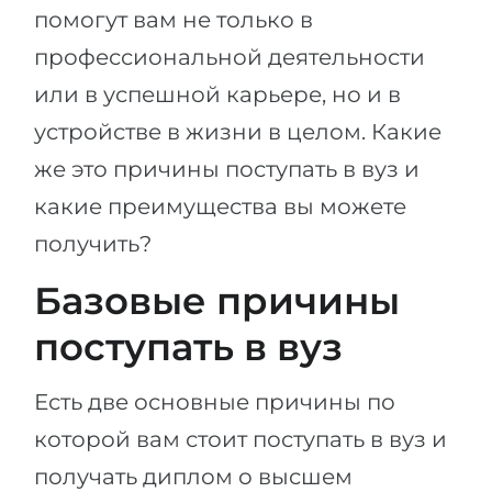
Города
помогут вам не только в
ПОСТУПАЕМ НА...
ПРОФЕССИИ
профессиональной деятельности
Медицина
Профессии
или в успешной карьере, но и в
Инженерия
устройстве в жизни в целом. Какие
Специальности
Физика
же это причины поступать в вуз и
Примеры вакансий
Менеджмент
какие преимущества вы можете
КАРЬЕРНОЕ ОРИЕНТИРОВАНИЕ
Другая специальность
получить?
ПОСТУПАЕМ ИЗ...
Базовые причины
Тест Голланда
Россия
Тест Карта Интересов
поступать в вуз
Украина
Тест RIASEC
Есть две основные причины по
Казахстан
Успех
на
которой вам стоит поступать в вуз и
Азербайджан
100%
получать диплом о высшем
Армения