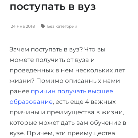
поступать в вуз
Штудиенколлег
Языковая виза
Бакалавриат
ШТУДИЕНКОЛЛЕГ
Магистратура
24 Янв 2018
Без категории
Штудиенколлеги
Второе Высшее
Курсы штудиенколлег
Зачем поступать в вуз? Что вы
ПОСТУПАЕМ ПОСЛЕ...
Freshman / Foundation
можете получить от вуза и
Школы 11 классов
Подготовка к вузу
проведенных в нем нескольких лет
Школы 12 классов (NIS)
Подготовка к штудиенколлег
жизни? Помимо описанных нами
Колледжа
Специальные курсы
ранее
причин получать высшее
IB-Diploma
Математика
образование
, есть еще 4 важных
1 курса
Портфолио
причины и преимущества в жизни,
2-3 курса
ГЕОГРАФИЯ
которые может дать вам обучение в
Бакалавриата
Земли
вузе. Причем, эти преимущества
Магистратуры