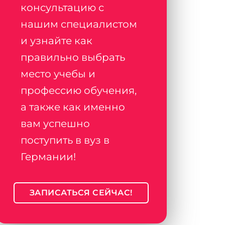
консультацию с
нашим специалистом
и узнайте как
правильно выбрать
место учебы и
профессию обучения,
а также как именно
вам успешно
поступить в вуз в
Германии!
ЗАПИСАТЬСЯ СЕЙЧАС!