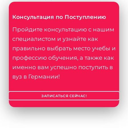
Консультация по Поступлению
Пройдите консультацию с нашим
специалистом и узнайте как
правильно выбрать место учебы и
профессию обучения, а также как
именно вам успешно поступить в
вуз в Германии!
ЗАПИСАТЬСЯ СЕЙЧАС!