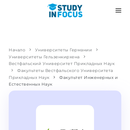
ПРОГРАММЫ
ВУЗЫ
ПОСТУПЛЕНИЕ
Университеты
СЦЕНАРИЙ
МЕТОДИКА
Начало
Университеты Германии
Университеты Гельзенкирхена
Бакалавриат и магистратура
Поступить после школы
УСЛУГИ
Вестфальский Университет Прикладных Наук
Подготовительные курсы при вузе
Перевод из вуза
Факультеты Вестфальского Университета
Прикладных Наук
Факультет Инженерных и
Пропедевтика
Магистратура в Германии
Естественных Наук
Второе высшее
ЯЗЫКОВЫЕ ШКОЛЫ
Родителям
Языковые школы
С гарантией зачисления
Языковые курсы
ПОСТУПАЕМ В...
Онлайн уроки языка