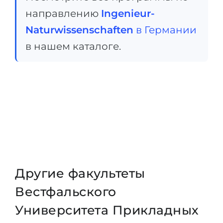
направлению
Ingenieur-
Беларусь
Наши студенты успешно поступают в
Naturwissenschaften
в Германии
Другая страна
КОНСУЛЬТАЦИЯ!
в нашем каталоге.
ЗАПИСАТЬСЯ НА КОНСУЛЬТАЦИЮ
Другие факультеты
Вестфальского
Университета Прикладных