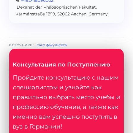
+492418096002
Dekanat der Philosophischen Fakultät,
Kármánstraße 17/19, 52062 Aachen, Germany
сайт факультета
ИСТОЧНИКИ:
Консультация по Поступлению
Пройдите консультацию с нашим
специалистом и узнайте как
правильно выбрать место учебы и
профессию обучения, а также как
именно вам успешно поступить в
вуз в Германии!