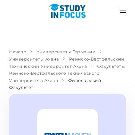
ПРОГРАММЫ
ВУЗЫ
ПОСТУПЛЕНИЕ
Университеты
СЦЕНАРИЙ
МЕТОДИКА
Начало
Университеты Германии
Университеты Ахена
Бакалавриат и магистратура
Рейнско-Вестфальский
Поступить после школы
УСЛУГИ
Технический Университет Ахена
Факультеты
Подготовительные курсы при вузе
Перевод из вуза
Рейнско-Вестфальского Технического
Университета Ахена
Философский
Пропедевтика
Магистратура в Германии
Факультет
Второе высшее
ЯЗЫКОВЫЕ ШКОЛЫ
Родителям
Языковые школы
С гарантией зачисления
Языковые курсы
ПОСТУПАЕМ В...
Онлайн уроки языка