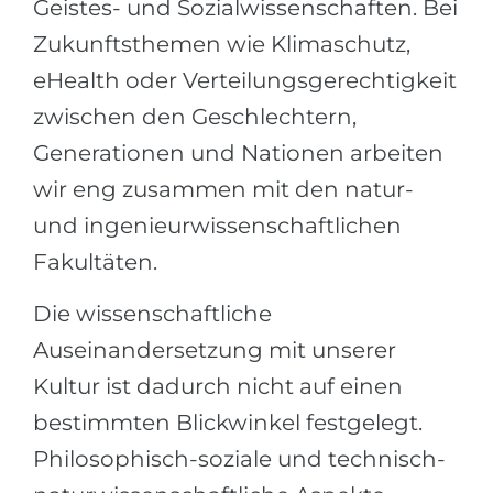
Geistes- und Sozialwissenschaften. Bei
Беларусь
Наши студенты успешно поступают в
Zukunftsthemen wie Klimaschutz,
Другая страна
eHealth oder Verteilungsgerechtigkeit
КОНСУЛЬТАЦИЯ!
ЗАПИСАТЬСЯ НА КОНСУЛЬТАЦИЮ
zwischen den Geschlechtern,
Generationen und Nationen arbeiten
wir eng zusammen mit den natur-
und ingenieurwissenschaftlichen
Fakultäten.
Die wissenschaftliche
Auseinandersetzung mit unserer
Kultur ist dadurch nicht auf einen
bestimmten Blickwinkel festgelegt.
Philosophisch-soziale und technisch-