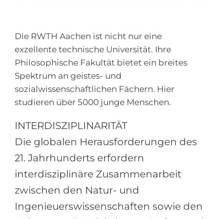
Города
ПОСТУПАЕМ НА...
ПРОФЕССИИ
Die RWTH Aachen ist nicht nur eine
Медицина
Профессии
exzellente technische Universität. Ihre
Инженерия
Специальности
Philosophische Fakultät bietet ein breites
Физика
Spektrum an geistes- und
Примеры вакансий
sozialwissenschaftlichen Fächern. Hier
Менеджмент
studieren über 5000 junge Menschen.
КАРЬЕРНОЕ ОРИЕНТИРОВАНИЕ
Другая специальность
INTERDISZIPLINARITÄT
ПОСТУПАЕМ ИЗ...
Тест Голланда
Die globalen Herausforderungen des
Россия
Тест Карта Интересов
21. Jahrhunderts erfordern
Украина
Тест RIASEC
interdisziplinäre Zusammenarbeit
Казахстан
Успех
на
zwischen den Natur- und
Азербайджан
100%
Ingenieuerswissenschaften sowie den
Армения