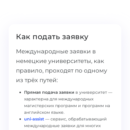
Города
ПОСТУПАЕМ НА...
ПРОФЕССИИ
Медицина
Профессии
Инженерия
Специальности
Как подать заявку
Физика
Примеры вакансий
Международные заявки в
Менеджмент
немецкие университеты, как
КАРЬЕРНОЕ ОРИЕНТИРОВАНИЕ
Другая специальность
правило, проходят по одному
ПОСТУПАЕМ ИЗ...
Тест Голланда
из трёх путей:
Россия
Тест Карта Интересов
Прямая подача заявки
в университет —
Украина
Тест RIASEC
характерна для международных
магистерских программ и программ на
Казахстан
Успех
на
английском языке.
Азербайджан
100%
uni-assist
— сервис, обрабатывающий
международные заявки для многих
Армения