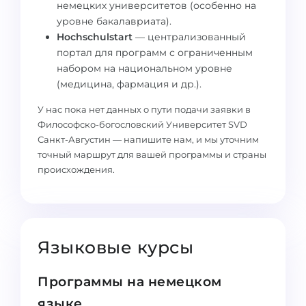
немецких университетов (особенно на
Беларусь
уровне бакалавриата).
Наши студенты успешно поступают в
Hochschulstart
— централизованный
Другая страна
портал для программ с ограниченным
КОНСУЛЬТАЦИЯ!
набором на национальном уровне
ЗАПИСАТЬСЯ НА КОНСУЛЬТАЦИЮ
(медицина, фармация и др.).
У нас пока нет данных о пути подачи заявки в
Философско-богословский Университет SVD
Санкт-Августин — напишите нам, и мы уточним
точный маршрут для вашей программы и страны
происхождения.
Языковые курсы
Программы на немецком
языке