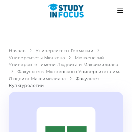
ПРОГРАММЫ
ВУЗЫ
ПОСТУПЛЕНИЕ
Университеты
СЦЕНАРИЙ
МЕТОДИКА
Начало
Университеты Германии
Университеты Мюнхена
Бакалавриат и магистратура
Мюнхенский
Поступить после школы
УСЛУГИ
Университет имени Людвига и Максимилиана
Подготовительные курсы при вузе
Перевод из вуза
Факультеты Мюнхенского Университета им.
Людвига-Максимилиана
Факультет
Пропедевтика
Магистратура в Германии
Культурологии
Второе высшее
ЯЗЫКОВЫЕ ШКОЛЫ
Родителям
Языковые школы
С гарантией зачисления
Языковые курсы
ПОСТУПАЕМ В...
Онлайн уроки языка