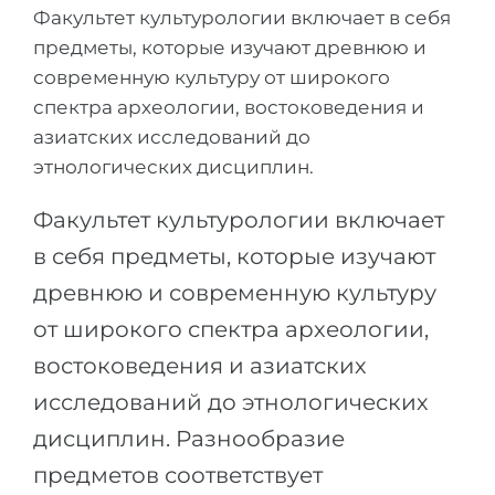
Города
Факультет культурологии включает в себя
ПОСТУПАЕМ НА...
предметы, которые изучают древнюю и
ПРОФЕССИИ
современную культуру от широкого
Медицина
Профессии
спектра археологии, востоковедения и
Инженерия
Специальности
азиатских исследований до
Физика
этнологических дисциплин.
Примеры вакансий
Менеджмент
Факультет культурологии включает
КАРЬЕРНОЕ ОРИЕНТИРОВАНИЕ
Другая специальность
в себя предметы, которые изучают
ПОСТУПАЕМ ИЗ...
древнюю и современную культуру
Тест Голланда
Россия
от широкого спектра археологии,
Тест Карта Интересов
востоковедения и азиатских
Украина
Тест RIASEC
исследований до этнологических
Казахстан
Успех
на
дисциплин. Разнообразие
Азербайджан
100%
предметов соответствует
Армения