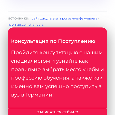
сайт факультета
·
программы факультета
·
ИСТОЧНИКИ:
научная деятельность
Консультация по Поступлению
Пройдите консультацию с нашим
специалистом и узнайте как
правильно выбрать место учебы и
профессию обучения, а также как
именно вам успешно поступить в
вуз в Германии!
ЗАПИСАТЬСЯ СЕЙЧАС!