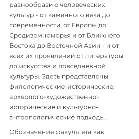
разнообразию человеческих
Беларусь
Наши студенты успешно поступают в
культур - от каменного века до
Другая страна
современности, от Европы до
КОНСУЛЬТАЦИЯ!
ЗАПИСАТЬСЯ НА КОНСУЛЬТАЦИЮ
Средиземноморья и от Ближнего
Востока до Восточной Азии - и от
всех их проявлений от литературы
до искусства и повседневной
культуры. Здесь представлены
филологические-исторические,
археолого-художественно-
исторические и культурно-
антропологические подходы.
Обозначение факультета как