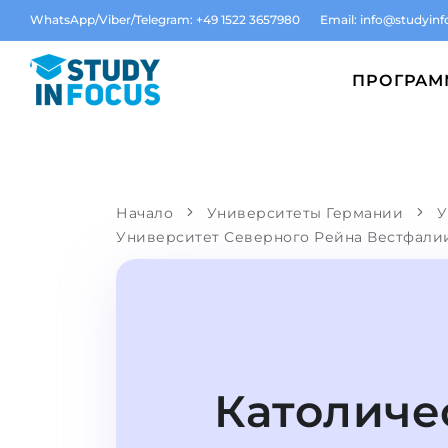
WhatsApp/Viber/Telegram: +49 1522 3657980
Email:
info@studyinf
ПРОГРА
Начало
Университеты Германии
У
Университет Северного Рейна Вестфали
Католиче