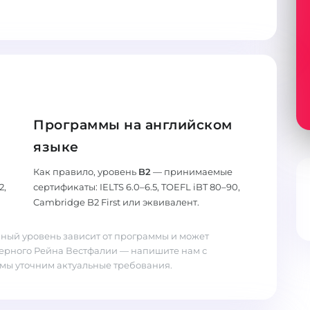
Программы на английском
языке
Как правило, уровень
B2
— принимаемые
2,
сертификаты: IELTS 6.0–6.5, TOEFL iBT 80–90,
Cambridge B2 First или эквивалент.
ный уровень зависит от программы и может
верного Рейна Вестфалии — напишите нам с
мы уточним актуальные требования.