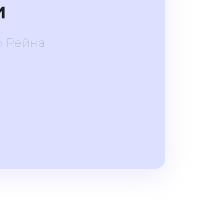
и
о Рейна