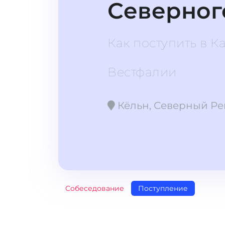
Северног
Как поступить в 
Вестфалии
Кёльн, Северный Ре
Собеседование
Поступление