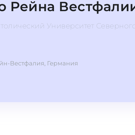
о Рейна Вестфали
Католический Университет Северног
йн-Вестфалия, Германия