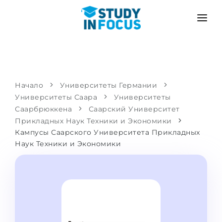
ПРОГРАММЫ
ВУЗЫ
ПОСТУПЛЕНИЕ
Университеты
СЦЕНАРИЙ
МЕТОДИКА
Начало
Университеты Германии
Университеты Саара
Бакалавриат и магистратура
Университеты
Поступить после школы
УСЛУГИ
Саарбрюккена
Саарский Университет
Подготовительные курсы при вузе
Перевод из вуза
Прикладных Наук Техники и Экономики
Кампусы Саарского Университета Прикладных
Пропедевтика
Магистратура в Германии
Наук Техники и Экономики
Второе высшее
ЯЗЫКОВЫЕ ШКОЛЫ
Родителям
Языковые школы
С гарантией зачисления
Языковые курсы
ПОСТУПАЕМ В...
Онлайн уроки языка