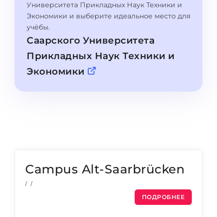
Города
Университета Прикладных Наук Техники и
Экономики и выберите идеальное место для
ПОСТУПАЕМ НА...
ПРОФЕССИИ
учёбы.
Медицина
Саарского Университета
Профессии
Инженерия
Прикладных Наук Техники и
Специальности
Экономики
Физика
Примеры вакансий
Менеджмент
КАРЬЕРНОЕ ОРИЕНТИРОВАНИЕ
Другая специальность
ПОСТУПАЕМ ИЗ...
Тест Голланда
Россия
Тест Карта Интересов
Украина
Тест RIASEC
Campus Alt-Saarbrücken
Казахстан
Успех
на
/ /
Азербайджан
100%
ПОДРОБНЕЕ
Армения