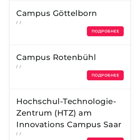
Беларусь
Наши студенты успешно поступают в
Campus Göttelborn
Другая страна
/ /
КОНСУЛЬТАЦИЯ!
ПОДРОБНЕЕ
ЗАПИСАТЬСЯ НА КОНСУЛЬТАЦИЮ
Campus Rotenbühl
/ /
ПОДРОБНЕЕ
Hochschul-Technologie-
Zentrum (HTZ) am
Innovations Campus Saar
/ /