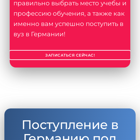
правильно выбрать место учебы и
профессию обучения, а также как
именно вам успешно поступить в
вуз в Германии!
ЗАПИСАТЬСЯ СЕЙЧАС!
Поступление в
Германию под