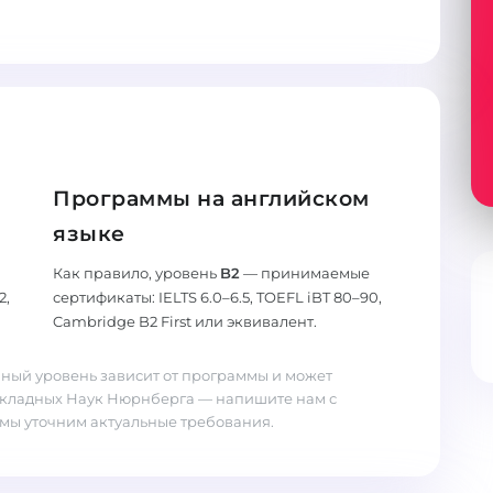
Программы на английском
языке
Как правило, уровень
B2
— принимаемые
2,
сертификаты: IELTS 6.0–6.5, TOEFL iBT 80–90,
Cambridge B2 First или эквивалент.
ный уровень зависит от программы и может
икладных Наук Нюрнберга — напишите нам с
мы уточним актуальные требования.