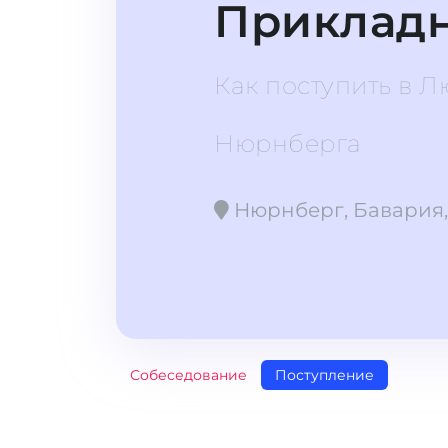
Прикладн
Как поступить в 
Нюрнберга
Нюрнберг, Бавария,
Собеседование
Поступление