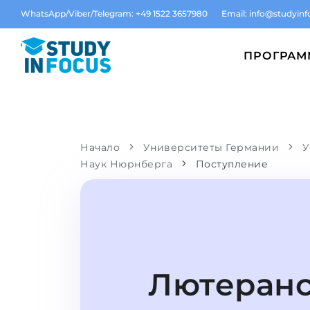
WhatsApp/Viber/Telegram: +49 1522 3657980
Email:
info@studyinf
ПРОГРА
Начало
Университеты Германии
У
Наук Нюрнберга
Поступление
Лютеранс