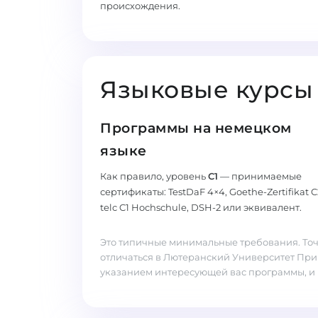
происхождения.
Языковые курсы
Программы на немецком
языке
Как правило, уровень
C1
— принимаемые
сертификаты: TestDaF 4×4, Goethe-Zertifikat C
telc C1 Hochschule, DSH-2 или эквивалент.
Это типичные минимальные требования. Точ
отличаться в Лютеранский Университет Пр
указанием интересующей вас программы, и 