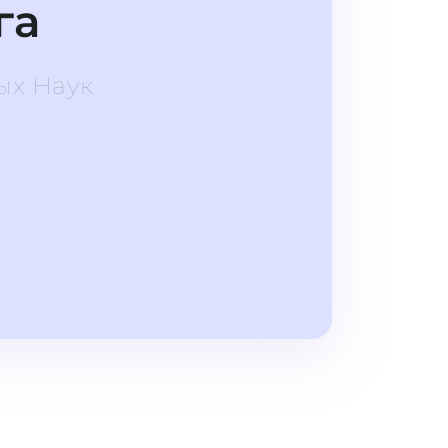
га
ых Наук