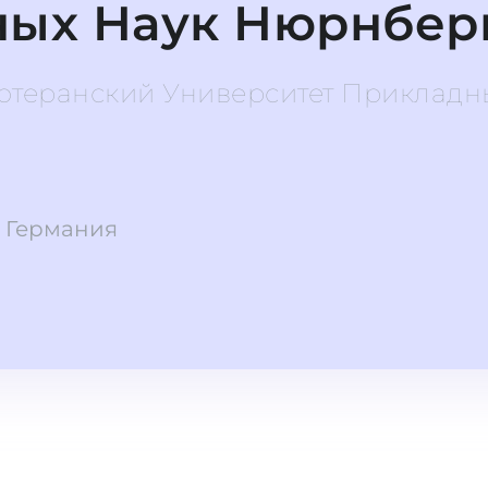
ых Наук Нюрнбер
Лютеранский Университет Прикладн
 Германия