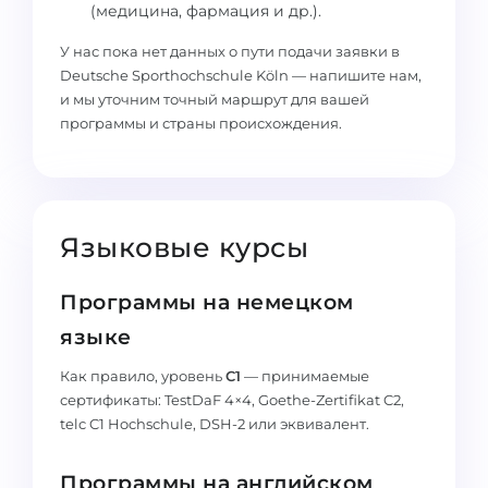
(медицина, фармация и др.).
Беларусь
Наши студенты успешно поступают в
У нас пока нет данных о пути подачи заявки в
Другая страна
Deutsche Sporthochschule Köln — напишите нам,
КОНСУЛЬТАЦИЯ!
и мы уточним точный маршрут для вашей
ЗАПИСАТЬСЯ НА КОНСУЛЬТАЦИЮ
программы и страны происхождения.
Языковые курсы
Программы на немецком
языке
Как правило, уровень
C1
— принимаемые
сертификаты: TestDaF 4×4, Goethe-Zertifikat C2,
telc C1 Hochschule, DSH-2 или эквивалент.
Программы на английском