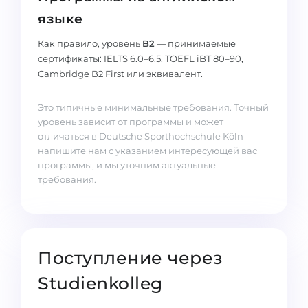
языке
Как правило, уровень
B2
— принимаемые
сертификаты: IELTS 6.0–6.5, TOEFL iBT 80–90,
Cambridge B2 First или эквивалент.
Это типичные минимальные требования. Точный
уровень зависит от программы и может
отличаться в Deutsche Sporthochschule Köln —
напишите нам с указанием интересующей вас
программы, и мы уточним актуальные
требования.
Поступление через
Studienkolleg