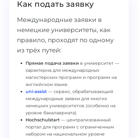
Города
Как подать заявку
ПОСТУПАЕМ НА...
ПРОФЕССИИ
Международные заявки в
Медицина
Профессии
немецкие университеты, как
Инженерия
Специальности
правило, проходят по одному
Физика
Примеры вакансий
из трёх путей:
Менеджмент
Прямая подача заявки
в университет —
КАРЬЕРНОЕ ОРИЕНТИРОВАНИЕ
Другая специальность
характерна для международных
магистерских программ и программ на
ПОСТУПАЕМ ИЗ...
Тест Голланда
английском языке.
Россия
uni-assist
— сервис, обрабатывающий
Тест Карта Интересов
международные заявки для многих
Украина
Тест RIASEC
немецких университетов (особенно на
Казахстан
уровне бакалавриата).
Успех
на
Hochschulstart
— централизованный
Азербайджан
100%
портал для программ с ограниченным
набором на национальном уровне
Армения