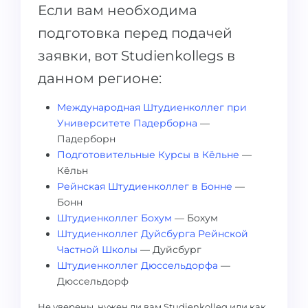
Если вам необходима
подготовка перед подачей
заявки, вот Studienkollegs в
данном регионе:
Международная Штудиенколлег при
Университете Падерборна
—
Падерборн
Подготовительные Курсы в Кёльне
—
Кёльн
Рейнская Штудиенколлег в Бонне
—
Бонн
Штудиенколлег Бохум
— Бохум
Штудиенколлег Дуйсбурга Рейнской
Частной Школы
— Дуйсбург
Штудиенколлег Дюссельдорфа
—
Дюссельдорф
Не уверены, нужен ли вам Studienkolleg или как