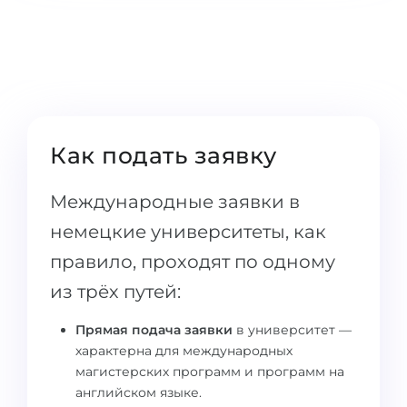
Города
ПОСТУПАЕМ НА...
ПРОФЕССИИ
Медицина
Профессии
Инженерия
Специальности
Физика
Примеры вакансий
Как подать заявку
Менеджмент
КАРЬЕРНОЕ ОРИЕНТИРОВАНИЕ
Другая специальность
Международные заявки в
немецкие университеты, как
ПОСТУПАЕМ ИЗ...
Тест Голланда
правило, проходят по одному
Россия
Тест Карта Интересов
из трёх путей:
Украина
Тест RIASEC
Прямая подача заявки
в университет —
Казахстан
Успех
на
характерна для международных
Азербайджан
100%
магистерских программ и программ на
английском языке.
Армения