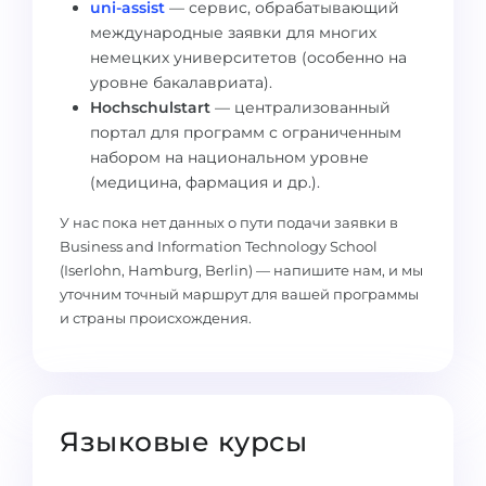
uni-assist
— сервис, обрабатывающий
Беларусь
международные заявки для многих
Наши студенты успешно поступают в
немецких университетов (особенно на
Другая страна
уровне бакалавриата).
КОНСУЛЬТАЦИЯ!
Hochschulstart
— централизованный
ЗАПИСАТЬСЯ НА КОНСУЛЬТАЦИЮ
портал для программ с ограниченным
набором на национальном уровне
(медицина, фармация и др.).
У нас пока нет данных о пути подачи заявки в
Business and Information Technology School
(Iserlohn, Hamburg, Berlin) — напишите нам, и мы
уточним точный маршрут для вашей программы
и страны происхождения.
Языковые курсы