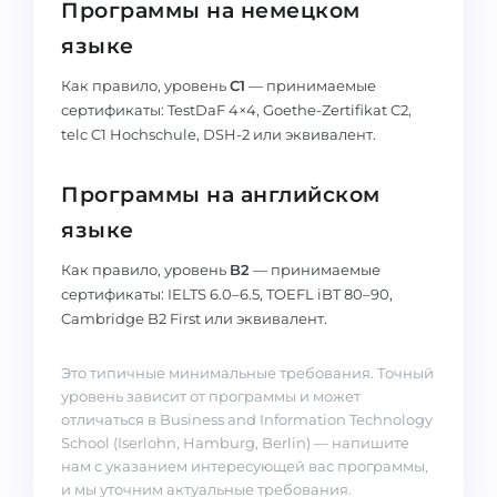
Программы на немецком
языке
Как правило, уровень
C1
— принимаемые
сертификаты: TestDaF 4×4, Goethe-Zertifikat C2,
telc C1 Hochschule, DSH-2 или эквивалент.
Программы на английском
языке
Как правило, уровень
B2
— принимаемые
сертификаты: IELTS 6.0–6.5, TOEFL iBT 80–90,
Cambridge B2 First или эквивалент.
Это типичные минимальные требования. Точный
уровень зависит от программы и может
отличаться в Business and Information Technology
School (Iserlohn, Hamburg, Berlin) — напишите
нам с указанием интересующей вас программы,
и мы уточним актуальные требования.