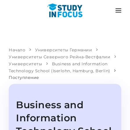
ПРОГРАММЫ
ВУЗЫ
ПОСТУПЛЕНИЕ
Университеты
СЦЕНАРИЙ
МЕТОДИКА
Начало
Университеты Германии
Университеты Северного Рейна-Вестфалии
Бакалавриат и магистратура
Поступить после школы
УСЛУГИ
Университеты
Business and Information
Подготовительные курсы при вузе
Перевод из вуза
Technology School (Iserlohn, Hamburg, Berlin)
Поступление
Пропедевтика
Магистратура в Германии
Второе высшее
ЯЗЫКОВЫЕ ШКОЛЫ
Родителям
Business and
Языковые школы
С гарантией зачисления
Языковые курсы
Information
ПОСТУПАЕМ В...
Онлайн уроки языка