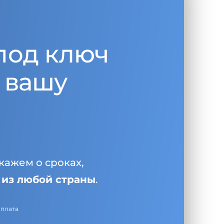
под ключ
 вашу
кажем о сроках,
и
из любой страны
.
оплата