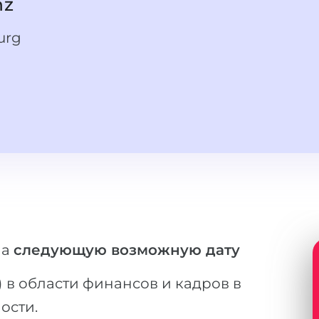
nz
urg
на
следующую возможную дату
)
в области финансов и кадров в
ости.