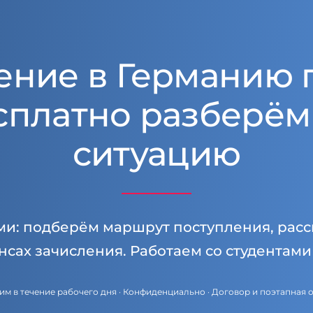
ение в Германию 
сплатно разберём
ситуацию
ми: подберём маршрут поступления, расс
нсах зачисления. Работаем со студентам
им в течение рабочего дня · Конфиденциально · Договор и поэтапная 