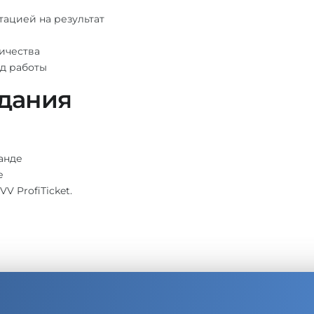
тацией на результат
ичества
д работы
дания
анде
е
V ProfiTicket.