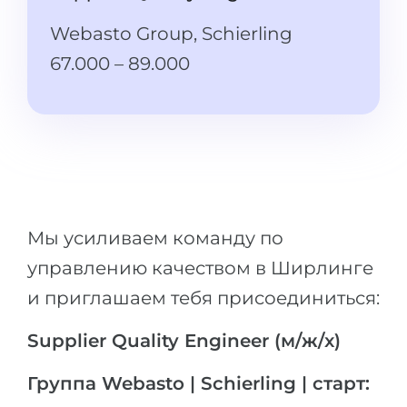
Штудиенколлег
Языковая виза
Webasto Group, Schierling
Бакалавриат
ШТУДИЕНКОЛЛЕГ
67.000 – 89.000
Магистратура
Штудиенколлеги
Второе Высшее
Курсы штудиенколлег
ПОСТУПАЕМ ПОСЛЕ...
Freshman / Foundation
Школы 11 классов
Подготовка к вузу
Школы 12 классов (NIS)
Подготовка к штудиенколлег
Мы усиливаем команду по
Колледжа
Специальные курсы
управлению качеством в Ширлинге
IB-Diploma
Математика
и приглашаем тебя присоединиться:
1 курса
Портфолио
Supplier Quality Engineer (м/ж/x)
2-3 курса
ГЕОГРАФИЯ
Бакалавриата
Земли
Группа Webasto | Schierling | старт:
Магистратуры