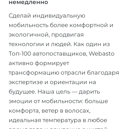
немедленно
Города
ПОСТУПАЕМ НА...
ПРОФЕССИИ
Сделай индивидуальную
Медицина
Профессии
мобильность более комфортной и
Инженерия
экологичной, продвигая
Специальности
Физика
технологии и людей. Как один из
Примеры вакансий
Менеджмент
Топ-100 автопоставщиков, Webasto
КАРЬЕРНОЕ ОРИЕНТИРОВАНИЕ
активно формирует
Другая специальность
трансформацию отрасли благодаря
ПОСТУПАЕМ ИЗ...
Тест Голланда
экспертизе и ориентации на
Россия
Тест Карта Интересов
будущее. Наша цель — дарить
Украина
Тест RIASEC
эмоции от мобильности: больше
Казахстан
Успех
на
комфорта, ветер в волосах,
Азербайджан
100%
идеальная температура в любое
Армения