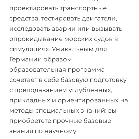
Города
проектировать транспортные
ПОСТУПАЕМ НА...
ПРОФЕССИИ
средства, тестировать двигатели,
Медицина
Профессии
исследовать аварии или вызывать
Инженерия
Специальности
опрокидывание морских судов в
Физика
Примеры вакансий
симуляциях. Уникальным для
Менеджмент
Германии образом
КАРЬЕРНОЕ ОРИЕНТИРОВАНИЕ
Другая специальность
образовательная программа
сочетает в себе базовую подготовку
ПОСТУПАЕМ ИЗ...
Тест Голланда
с преподаванием углубленных,
Россия
Тест Карта Интересов
прикладных и ориентированных на
Украина
Тест RIASEC
методы специальных знаний: вы
Казахстан
Успех
на
приобретете прочные базовые
Азербайджан
100%
знания по научному,
Армения