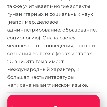
Города
также учитывает многие аспекты
ПОСТУПАЕМ НА...
ПРОФЕССИИ
гуманитарных и социальных наук
Медицина
Профессии
(например, деловое
Инженерия
Специальности
администрирование, образование,
Физика
Примеры вакансий
социологию). Она касается
Менеджмент
человеческого поведения, опыта и
КАРЬЕРНОЕ ОРИЕНТИРОВАНИЕ
Другая специальность
сознания во всех сферах и этапах
жизни. Эта тема имеет
ПОСТУПАЕМ ИЗ...
Тест Голланда
международный характер, и
Россия
Тест Карта Интересов
большая часть литературы
Украина
Тест RIASEC
написана на английском языке.
Казахстан
Успех
на
Азербайджан
100%
Армения