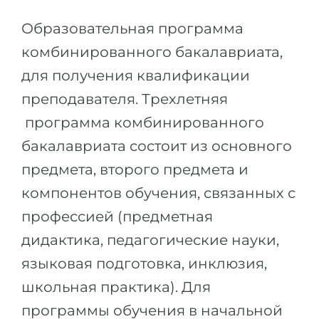
Города
Образовательная программа
ПОСТУПАЕМ НА...
ПРОФЕССИИ
комбинированного бакалавриата,
Медицина
Профессии
для получения квалификации
Инженерия
Специальности
преподавателя. Трехлетняя
Физика
Примеры вакансий
программа комбинированного
Менеджмент
бакалавриата состоит из основного
КАРЬЕРНОЕ ОРИЕНТИРОВАНИЕ
Другая специальность
предмета, второго предмета и
ПОСТУПАЕМ ИЗ...
Тест Голланда
компонентов обучения, связанных с
Россия
Тест Карта Интересов
профессией (предметная
Украина
дидактика, педагогические науки,
Тест RIASEC
Казахстан
языковая подготовка, инклюзия,
Успех
на
школьная практика). Для
Азербайджан
100%
программы обучения в начальной
Армения