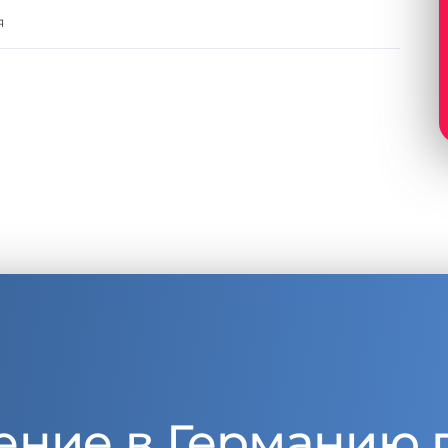
я
ение в Германию 