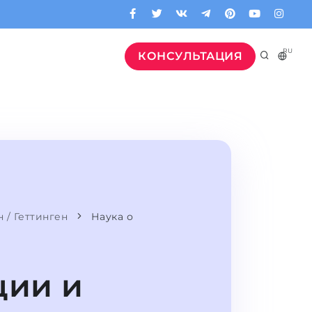
RU
КОНСУЛЬТАЦИЯ
 / Геттинген
Наука о
ции и