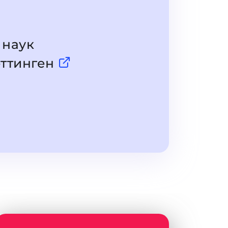
 наук
еттинген