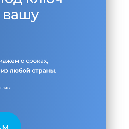
 вашу
кажем о сроках,
и
из любой страны
.
оплата
AM