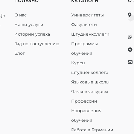
ПОЛЕЗНО
КАТАЛОГИ
О
щь
О нас
Университеты
ь
Наши услуги
Факультеты
Истории успеха
Штудиенколлеги
Гид по поступлению
Программы
Блог
обучения
Курсы
штудиенколлега
Языковые школы
Языковые курсы
Профессии
Направления
обучения
Работа в Германии