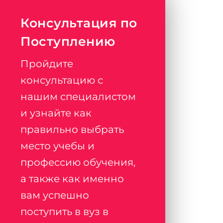
Консультация по
Поступлению
Пройдите
консультацию с
нашим специалистом
и узнайте как
правильно выбрать
место учебы и
профессию обучения,
а также как именно
вам успешно
поступить в вуз в