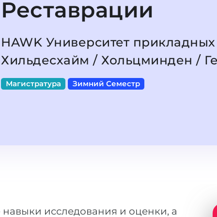
Реставрации
HAWK Университет прикладных
Хильдесхайм / Хольцминден / Г
Магистратура
Зимний Семестр
навыки исследования и оценки, а