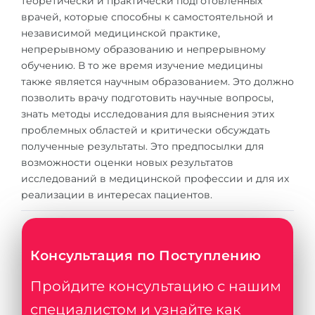
теоретически и практически подготовленных
Города
врачей, которые способны к самостоятельной и
ПОСТУПАЕМ НА...
ПРОФЕССИИ
независимой медицинской практике,
непрерывному образованию и непрерывному
Медицина
Профессии
обучению. В то же время изучение медицины
Инженерия
также является научным образованием. Это должно
Специальности
позволить врачу подготовить научные вопросы,
Физика
Примеры вакансий
знать методы исследования для выяснения этих
Менеджмент
проблемных областей и критически обсуждать
полученные результаты. Это предпосылки для
КАРЬЕРНОЕ ОРИЕНТИРОВАНИЕ
Другая специальность
возможности оценки новых результатов
исследований в медицинской профессии и для их
ПОСТУПАЕМ ИЗ...
Тест Голланда
реализации в интересах пациентов.
Россия
Тест Карта Интересов
Украина
Тест RIASEC
Консультация по Поступлению
Казахстан
Успех
на
Азербайджан
Пройдите консультацию с нашим
100%
специалистом и узнайте как
Армения