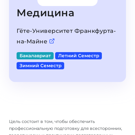
Штудиенколлег
Языковая виза
Медицина
Бакалавриат
ШТУДИЕНКОЛЛЕГ
Магистратура
Штудиенколлеги
Гёте-Университет Франкфурта-
Второе Высшее
Курсы штудиенколлег
на-Майне
ПОСТУПАЕМ ПОСЛЕ...
Freshman / Foundation
Бакалавриат
Летний Семестр
Школы 11 классов
Подготовка к вузу
Зимний Семестр
Школы 12 классов (NIS)
Подготовка к штудиенколлег
Колледжа
Специальные курсы
IB-Diploma
Математика
1 курса
Портфолио
2-3 курса
ГЕОГРАФИЯ
Цель состоит в том, чтобы обеспечить
Бакалавриата
Земли
профессиональную подготовку для всесторонних,
Магистратуры