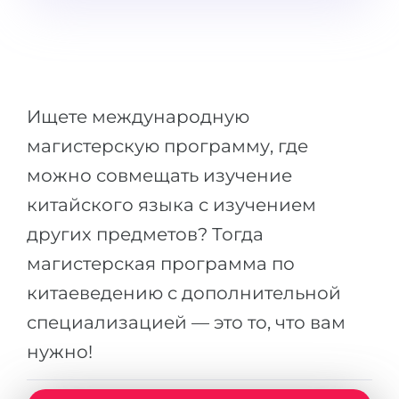
Города
ПОСТУПАЕМ НА...
ПРОФЕССИИ
Медицина
Профессии
Инженерия
Специальности
Ищете международную
Физика
Примеры вакансий
магистерскую программу, где
Менеджмент
можно совмещать изучение
КАРЬЕРНОЕ ОРИЕНТИРОВАНИЕ
Другая специальность
китайского языка с изучением
ПОСТУПАЕМ ИЗ...
других предметов? Тогда
Тест Голланда
магистерская программа по
Россия
Тест Карта Интересов
китаеведению с дополнительной
Украина
Тест RIASEC
специализацией — это то, что вам
Казахстан
Успех
на
нужно!
Азербайджан
100%
Армения