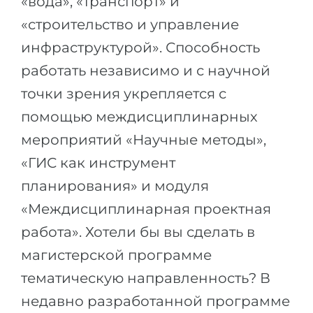
«вода», «транспорт» и
Беларусь
«строительство и управление
Наши студенты успешно поступают в
Другая страна
инфраструктурой». Способность
КОНСУЛЬТАЦИЯ!
работать независимо и с научной
ЗАПИСАТЬСЯ НА КОНСУЛЬТАЦИЮ
точки зрения укрепляется с
помощью междисциплинарных
мероприятий «Научные методы»,
«ГИС как инструмент
планирования» и модуля
«Междисциплинарная проектная
работа». Хотели бы вы сделать в
магистерской программе
тематическую направленность? В
недавно разработанной программе