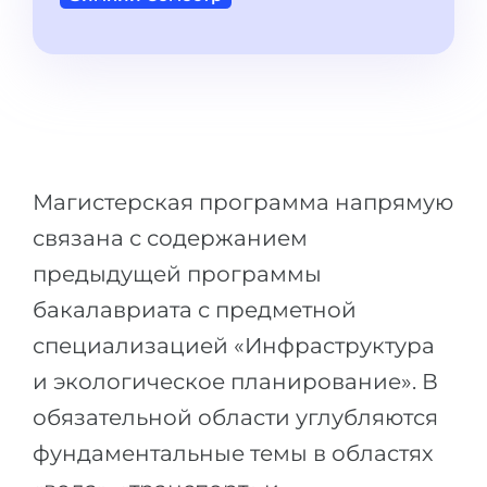
Города
ПОСТУПАЕМ НА...
ПРОФЕССИИ
Медицина
Профессии
Инженерия
Специальности
Физика
Примеры вакансий
Менеджмент
Магистерская программа напрямую
КАРЬЕРНОЕ ОРИЕНТИРОВАНИЕ
связана с содержанием
Другая специальность
предыдущей программы
ПОСТУПАЕМ ИЗ...
Тест Голланда
бакалавриата с предметной
Россия
Тест Карта Интересов
специализацией «Инфраструктура
Украина
Тест RIASEC
и экологическое планирование». В
Казахстан
Успех
на
обязательной области углубляются
Азербайджан
100%
фундаментальные темы в областях
Армения