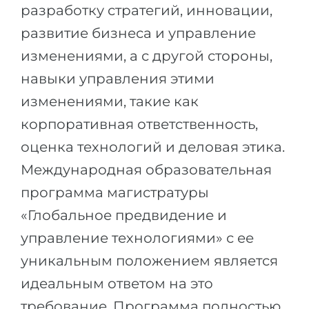
разработку стратегий, инновации,
Беларусь
Наши студенты успешно поступают в
развитие бизнеса и управление
Другая страна
изменениями, а с другой стороны,
КОНСУЛЬТАЦИЯ!
ЗАПИСАТЬСЯ НА КОНСУЛЬТАЦИЮ
навыки управления этими
изменениями, такие как
корпоративная ответственность,
оценка технологий и деловая этика.
Международная образовательная
программа магистратуры
«Глобальное предвидение и
управление технологиями» с ее
уникальным положением является
идеальным ответом на это
требование. Программа полностью