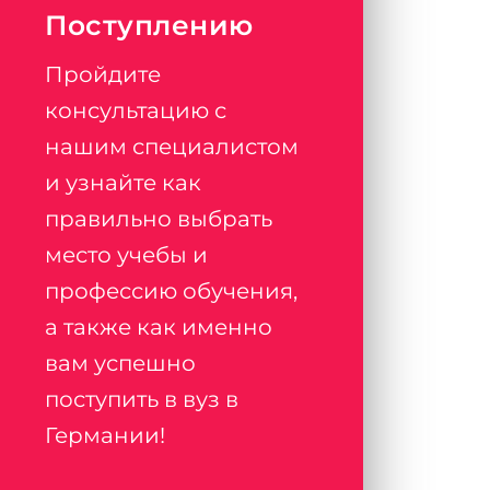
Поступлению
Пройдите
консультацию с
нашим специалистом
и узнайте как
правильно выбрать
место учебы и
профессию обучения,
а также как именно
вам успешно
поступить в вуз в
Германии!