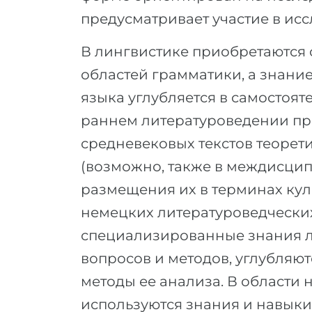
предусматривает участие в исс
В лингвистике приобретаются
областей грамматики, а знани
языка углубляется в самостоят
раннем литературоведении при
средневековых текстов теоре
(возможно, также в междисци
размещения их в терминах кул
немецких литературоведчески
специализированные знания л
вопросов и методов, углубляю
методы ее анализа. В области
используются знания и навыки