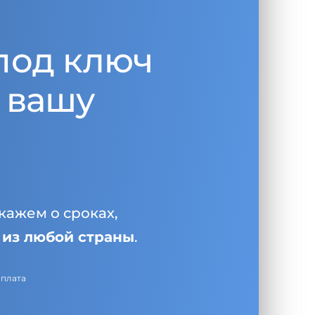
под ключ
 вашу
кажем о сроках,
и
из любой страны
.
оплата