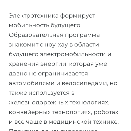
Города
ПОСТУПАЕМ НА...
ПРОФЕССИИ
Электротехника формирует
Медицина
Профессии
мобильность будущего.
Инженерия
Образовательная программа
Специальности
Физика
знакомит с ноу-хау в области
Примеры вакансий
будущего электромобильности и
Менеджмент
КАРЬЕРНОЕ ОРИЕНТИРОВАНИЕ
хранения энергии, которая уже
Другая специальность
давно не ограничивается
ПОСТУПАЕМ ИЗ...
Тест Голланда
автомобилями и велосипедами, но
Россия
Тест Карта Интересов
также используется в
Украина
Тест RIASEC
железнодорожных технологиях,
Казахстан
Успех
на
конвейерных технологиях, роботах
Азербайджан
100%
и ​​все чаще в медицинской технике.
Армения