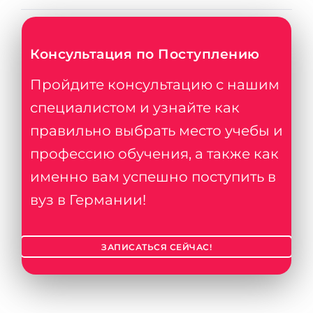
Консультация по Поступлению
Пройдите консультацию с нашим
специалистом и узнайте как
правильно выбрать место учебы и
профессию обучения, а также как
именно вам успешно поступить в
вуз в Германии!
ЗАПИСАТЬСЯ СЕЙЧАС!