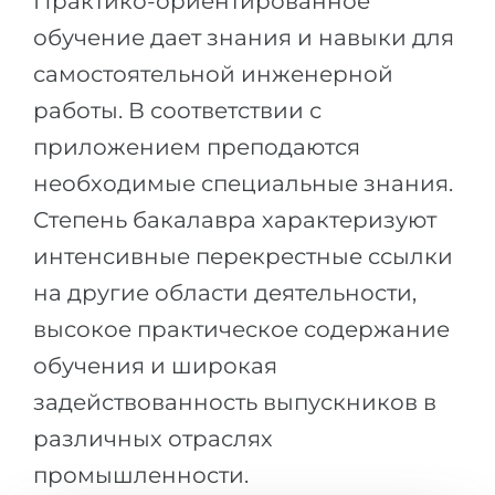
Практико-ориентированное
Беларусь
обучение дает знания и навыки для
Наши студенты успешно поступают в
Другая страна
самостоятельной инженерной
КОНСУЛЬТАЦИЯ!
работы. В соответствии с
ЗАПИСАТЬСЯ НА КОНСУЛЬТАЦИЮ
приложением преподаются
необходимые специальные знания.
Степень бакалавра характеризуют
интенсивные перекрестные ссылки
на другие области деятельности,
высокое практическое содержание
обучения и широкая
задействованность выпускников в
различных отраслях
промышленности.