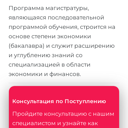
Города
Программа магистратуры,
ПОСТУПАЕМ НА...
ПРОФЕССИИ
являющаяся последовательной
Медицина
Профессии
программой обучения, строится на
Инженерия
Специальности
основе степени экономики
Физика
Примеры вакансий
(бакалавра) и служит расширению
Менеджмент
и углублению знаний со
КАРЬЕРНОЕ ОРИЕНТИРОВАНИЕ
Другая специальность
специализацией в области
экономики и финансов.
ПОСТУПАЕМ ИЗ...
Тест Голланда
Россия
Тест Карта Интересов
Украина
Тест RIASEC
Консультация по Поступлению
Казахстан
Успех
на
Пройдите консультацию с нашим
Азербайджан
100%
специалистом и узнайте как
Армения