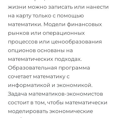
Города
жизни можно записать или нанести
ПОСТУПАЕМ НА...
ПРОФЕССИИ
на карту только с помощью
Медицина
Профессии
математики. Модели финансовых
Инженерия
Специальности
рынков или операционных
Физика
Примеры вакансий
процессов или ценообразования
Менеджмент
опционов основаны на
КАРЬЕРНОЕ ОРИЕНТИРОВАНИЕ
Другая специальность
математических подходах.
Образовательная программа
ПОСТУПАЕМ ИЗ...
Тест Голланда
сочетает математику с
Россия
Тест Карта Интересов
информатикой и экономикой.
Украина
Тест RIASEC
Задача математиков-экономистов
Казахстан
Успех
на
состоит в том, чтобы математически
Азербайджан
100%
моделировать экономические
Армения