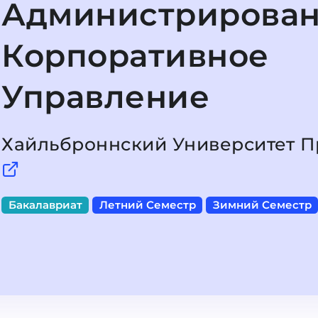
Администрирован
Корпоративное
Управление
Хайльброннский Университет П
Бакалавриат
Летний Семестр
Зимний Семестр