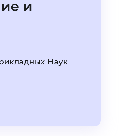
ие и
рикладных Наук