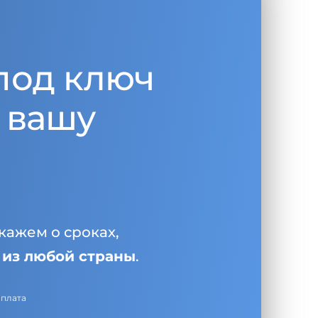
под ключ
 вашу
кажем о сроках,
и
из любой страны
.
оплата