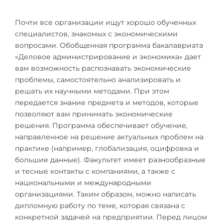
Города
ПОСТУПАЕМ НА...
Почти все организации ищут хорошо обученных
ПРОФЕССИИ
специалистов, знакомых с экономическими
Медицина
Профессии
вопросами. Обобщенная программа бакалавриата
Инженерия
«Деловое администрирование и экономика» дает
Специальности
вам возможность распознавать экономические
Физика
Примеры вакансий
проблемы, самостоятельно анализировать и
Менеджмент
решать их научными методами. При этом
передается знание предмета и методов, которые
КАРЬЕРНОЕ ОРИЕНТИРОВАНИЕ
Другая специальность
позволяют вам принимать экономические
решения. Программа обеспечивает обучение,
ПОСТУПАЕМ ИЗ...
Тест Голланда
направленное на решение актуальных проблем на
Россия
практике (например, глобализация, оцифровка и
Тест Карта Интересов
большие данные). Факультет имеет разнообразные
Украина
Тест RIASEC
и тесные контакты с компаниями, а также с
Казахстан
национальными и международными
Успех
на
организациями. Таким образом, можно написать
Азербайджан
100%
дипломную работу по теме, которая связана с
конкретной задачей на предприятии. Перед лицом
Армения