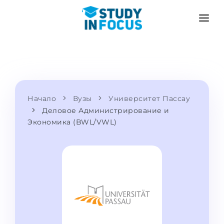
ПРОГРАММЫ
ВУЗЫ
ПОСТУПЛЕНИЕ
Университеты
СЦЕНАРИЙ
МЕТОДИКА
Бакалавриат и магистратура
Начало
Вузы
Университет Пассау
Поступить после школы
УСЛУГИ
Деловое Администрирование и
Подготовительные курсы при вузе
Перевод из вуза
Экономика (BWL/VWL)
Пропедевтика
Магистратура в Германии
Второе высшее
ЯЗЫКОВЫЕ ШКОЛЫ
Родителям
Языковые школы
С гарантией зачисления
Языковые курсы
ПОСТУПАЕМ В...
Онлайн уроки языка