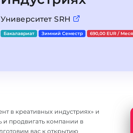
Университет SRH
Бакалавриат
Зимний Семестр
690,00 EUR / Мес
нт в креативных индустриях» и
ь и продвигать компании в
дготовим вас к открытию