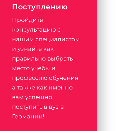
Поступлению
Пройдите
консультацию с
нашим специалистом
и узнайте как
правильно выбрать
место учебы и
профессию обучения,
а также как именно
вам успешно
поступить в вуз в
Германии!