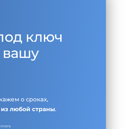
под ключ
 вашу
кажем о сроках,
и
из любой страны
.
оплата