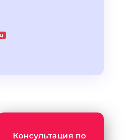
яц
Консультация по