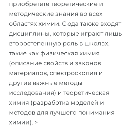
приобретете теоретические и
Беларусь
Наши студенты успешно поступают в
методические знания во всех
Другая страна
областях химии. Сюда также входят
КОНСУЛЬТАЦИЯ!
ЗАПИСАТЬСЯ НА КОНСУЛЬТАЦИЮ
дисциплины, которые играют лишь
второстепенную роль в школах,
такие как физическая химия
(описание свойств и законов
материалов, спектроскопия и
другие важные методы
исследования) и теоретическая
химия (разработка моделей и
методов для лучшего понимания
химии). >