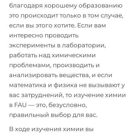
Города
благодаря хорошему образованию
ПОСТУПАЕМ НА...
ПРОФЕССИИ
это происходит только в том случае,
Медицина
если вы этого хотите. Если вам
Профессии
Инженерия
интересно проводить
Специальности
Физика
эксперименты в лаборатории,
Примеры вакансий
работать над химическими
Менеджмент
проблемами, производить и
КАРЬЕРНОЕ ОРИЕНТИРОВАНИЕ
Другая специальность
анализировать вещества, и если
ПОСТУПАЕМ ИЗ...
Тест Голланда
математика и физика не вызывают у
Россия
Тест Карта Интересов
вас затруднений, то изучение химии
Украина
Тест RIASEC
в FAU — это, безусловно,
Казахстан
Успех
на
правильный выбор для вас.
Азербайджан
100%
В ходе изучения химии вы
Армения