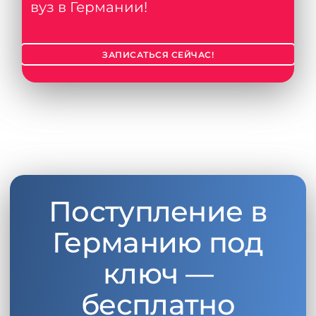
вуз в Германии!
ЗАПИСАТЬСЯ СЕЙЧАС!
Поступление в
Германию под
ключ —
бесплатно