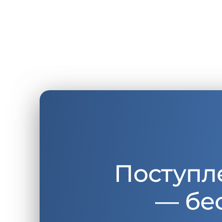
Поступл
— бе