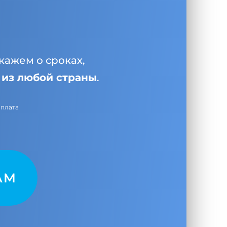
кажем о сроках,
и
из любой страны
.
оплата
AM