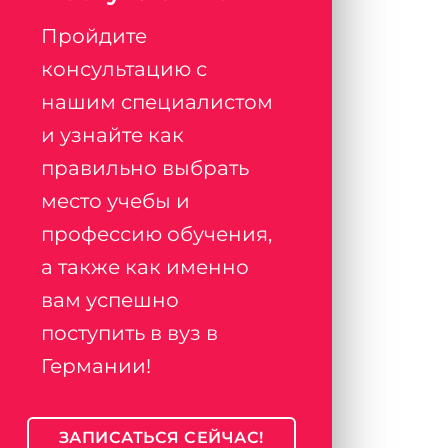
Пройдите
консультацию с
нашим специалистом
и узнайте как
правильно выбрать
место учебы и
профессию обучения,
а также как именно
вам успешно
поступить в вуз в
Германии!
ЗАПИСАТЬСЯ СЕЙЧАС!