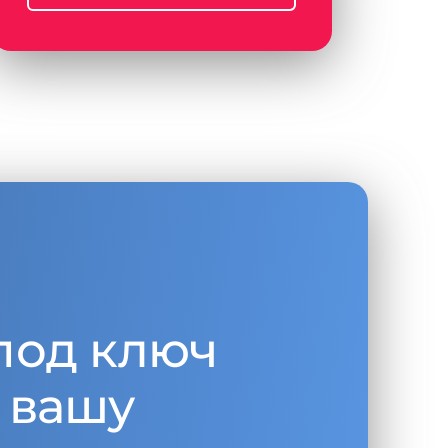
под ключ
 вашу