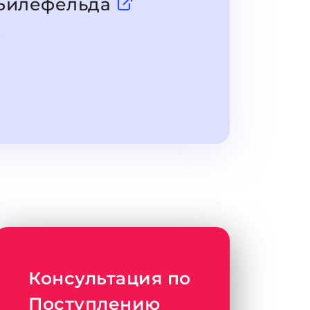
 Билефельда
Консультация по
Поступлению