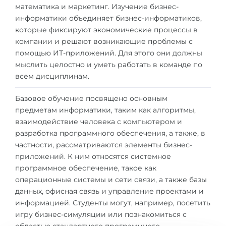
Города
математика и маркетинг. Изучение бизнес-
информатики объединяет бизнес-информатиков,
ПОСТУПАЕМ НА...
ПРОФЕССИИ
которые фиксируют экономические процессы в
Медицина
компании и решают возникающие проблемы с
Профессии
помощью ИТ-приложений. Для этого они должны
Инженерия
Специальности
мыслить целостно и уметь работать в команде по
Физика
всем дисциплинам.
Примеры вакансий
Менеджмент
Базовое обучение посвящено основным
КАРЬЕРНОЕ ОРИЕНТИРОВАНИЕ
предметам информатики, таким как алгоритмы,
Другая специальность
взаимодействие человека с компьютером и
ПОСТУПАЕМ ИЗ...
Тест Голланда
разработка программного обеспечения, а также, в
частности, рассматриваются элементы бизнес-
Россия
Тест Карта Интересов
приложений. К ним относятся системное
Украина
программное обеспечение, такое как
Тест RIASEC
операционные системы и сети связи, а также базы
Казахстан
Успех
на
данных, офисная связь и управление проектами и
информацией. Студенты могут, например, посетить
Азербайджан
100%
игру бизнес-симуляции или познакомиться с
Армения