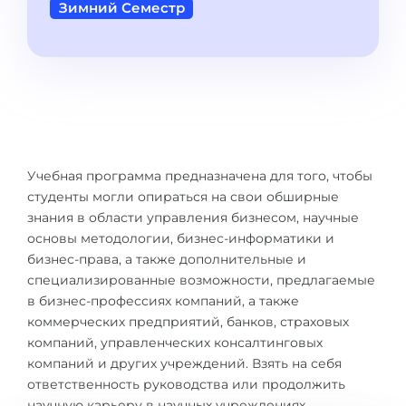
Города
Зимний Семестр
ПОСТУПАЕМ НА...
ПРОФЕССИИ
Медицина
Профессии
Инженерия
Специальности
Физика
Примеры вакансий
Менеджмент
Учебная программа предназначена для того, чтобы
КАРЬЕРНОЕ ОРИЕНТИРОВАНИЕ
студенты могли опираться на свои обширные
Другая специальность
знания в области управления бизнесом, научные
ПОСТУПАЕМ ИЗ...
Тест Голланда
основы методологии, бизнес-информатики и
бизнес-права, а также дополнительные и
Россия
Тест Карта Интересов
специализированные возможности, предлагаемые
Украина
в бизнес-профессиях компаний, а также
Тест RIASEC
коммерческих предприятий, банков, страховых
Казахстан
Успех
на
компаний, управленческих консалтинговых
компаний и других учреждений. Взять на себя
Азербайджан
100%
ответственность руководства или продолжить
Армения
научную карьеру в научных учреждениях.