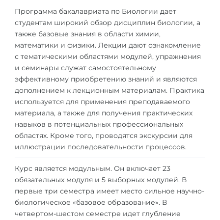
Города
Программа бакалавриата по Биологии дает
ПОСТУПАЕМ НА...
студентам широкий обзор дисциплин биологии, а
ПРОФЕССИИ
также базовые знания в области химии,
Медицина
Профессии
математики и физики. Лекции дают ознакомление
Инженерия
с тематическими областями модулей, упражнения
Специальности
и семинары служат самостоятельному
Физика
Примеры вакансий
эффективному приобретению знаний и являются
Менеджмент
дополнением к лекционным материалам. Практика
используется для применения преподаваемого
КАРЬЕРНОЕ ОРИЕНТИРОВАНИЕ
Другая специальность
материала, а также для получения практических
навыков в потенциальных профессиональных
ПОСТУПАЕМ ИЗ...
Тест Голланда
областях. Кроме того, проводятся экскурсии для
Россия
Тест Карта Интересов
иллюстрации последовательности процессов.
Украина
Тест RIASEC
Курс является модульным. Он включает 23
обязательных модуля и 5 выборных модулей. В
Казахстан
Успех
на
первые три семестра имеет место сильное научно-
Азербайджан
100%
биологическое «базовое образование». В
четвертом-шестом семестре идет глубление
Армения