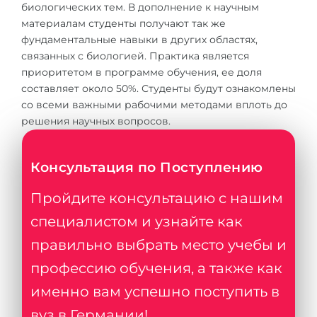
биологических тем. В дополнение к научным
Беларусь
материалам студенты получают так же
Наши студенты успешно поступают в
фундаментальные навыки в других областях,
Другая страна
связанных с биологией. Практика является
КОНСУЛЬТАЦИЯ!
приоритетом в программе обучения, ее доля
ЗАПИСАТЬСЯ НА КОНСУЛЬТАЦИЮ
составляет около 50%. Студенты будут ознакомлены
со всеми важными рабочими методами вплоть до
решения научных вопросов.
Консультация по Поступлению
Пройдите консультацию с нашим
специалистом и узнайте как
правильно выбрать место учебы и
профессию обучения, а также как
именно вам успешно поступить в
вуз в Германии!