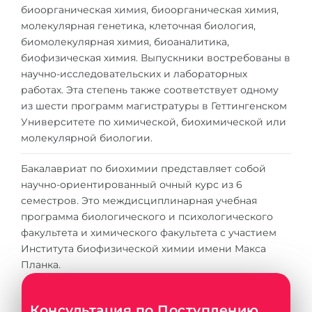
Города
биоорганическая химия, биоорганическая химия,
молекулярная генетика, клеточная биология,
ПОСТУПАЕМ НА...
ПРОФЕССИИ
биомолекулярная химия, биоаналитика,
Медицина
Профессии
биофизическая химия. Выпускники востребованы в
научно-исследовательских и лабораторных
Инженерия
Специальности
работах. Эта степень также соответствует одному
Физика
из шести программ магистратуры в Геттингенском
Примеры вакансий
Университете по химической, биохимической или
Менеджмент
молекулярной биологии.
КАРЬЕРНОЕ ОРИЕНТИРОВАНИЕ
Другая специальность
Бакалавриат по биохимии представляет собой
ПОСТУПАЕМ ИЗ...
Тест Голланда
научно-ориентированный очный курс из 6
семестров. Это междисциплинарная учебная
Россия
Тест Карта Интересов
программа биологического и психологического
Украина
факультета и химического факультета с участием
Тест RIASEC
Института биофизической химии имени Макса
Казахстан
Успех
на
Планка.
Азербайджан
100%
Армения
Консультация по Поступлению