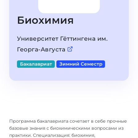
Штудиенколлег
Языковая виза
Бакалавриат
ШТУДИЕНКОЛЛЕГ
Биохимия
Магистратура
Штудиенколлеги
Второе Высшее
Университет Гёттингена им.
Курсы штудиенколлег
ПОСТУПАЕМ ПОСЛЕ...
Георга-Августа
Freshman / Foundation
Школы 11 классов
Подготовка к вузу
Бакалавриат
Зимний Семестр
Школы 12 классов (NIS)
Подготовка к штудиенколлег
Колледжа
Специальные курсы
IB-Diploma
Математика
1 курса
Портфолио
2-3 курса
ГЕОГРАФИЯ
Программа бакалавриата сочетает в себе прочные
Бакалавриата
базовые знания с биохимическими вопросами из
Земли
практики. Специализация: биохимия,
Магистратуры