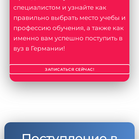
специалистом и узнайте как
правильно выбрать место учебы и
профессию обучения, а также как
именно вам успешно поступить в
вуз в Германии!
ЗАПИСАТЬСЯ СЕЙЧАС!
Поступление в