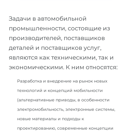
Города
ПОСТУПАЕМ НА...
ПРОФЕССИИ
Задачи в автомобильной
Медицина
Профессии
промышленности, состоящие из
Инженерия
Специальности
производителей, поставщиков
Физика
Примеры вакансий
деталей и поставщиков услуг,
Менеджмент
являются как техническими, так и
КАРЬЕРНОЕ ОРИЕНТИРОВАНИЕ
Другая специальность
экономическими. К ним относятся:
ПОСТУПАЕМ ИЗ...
Тест Голланда
Разработка и внедрение на рынок новых
Россия
Тест Карта Интересов
технологий и концепций мобильности
Украина
Тест RIASEC
(альтернативные приводы, в особенности
Казахстан
Успех
на
электромобильность, электронные системы,
Азербайджан
новые материалы и подходы к
100%
проектированию, современные концепции
Армения